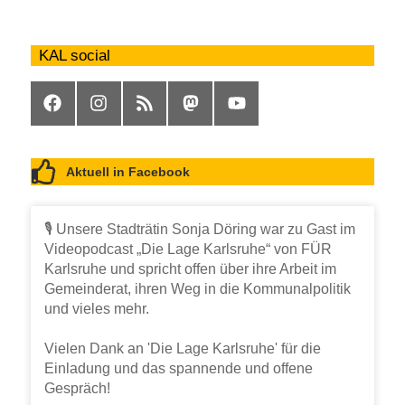
KAL social
KAL
KAL
KAL
KAL
KAL
auf
auf
RSS
bei
auf
Facebook
Instagram
Mastodon
YouTube
Aktuell in Facebook
🎙️ Unsere Stadträtin Sonja Döring war zu Gast im
Videopodcast „Die Lage Karlsruhe“ von FÜR
Karlsruhe und spricht offen über ihre Arbeit im
Gemeinderat, ihren Weg in die Kommunalpolitik
und vieles mehr.
Vielen Dank an 'Die Lage Karlsruhe' für die
Einladung und das spannende und offene
Gespräch!