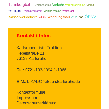
Turmbergbahn
Verkehr
Uhlandschule
Verkehrsplanung
Vielfalt
Wahlkampf
Wahlprogramm
Wahlprüfsteine
Waldstadt
ÖPNV
Wasserwerkbrücke
Wohnungsbau
ZKM
Zoo
WLAN
Kontakt / Infos
Karlsruher Liste Fraktion
Hebelstraße 21
76133 Karlsruhe
Tel.: 0721-133-1094 / -1066
E-Mail:
KAL@fraktion.karlsruhe.de
Kontaktformular
Impressum
Datenschutzerklärung