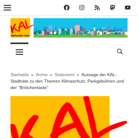
KAL
KAL
KAL
KAL
KAL
Navigation
auf
auf
RSS
bei
auf
Zum
Facebook
Instagram
Mastodon
YouT
Inhalt
springen
Lust
Karlsruher
auf
Stadt
Liste
–
Startseite
Archiv
Statement
Aussage der KAL-
Stadträte zu den Themen Klimaschutz, Parkgebühren und
der “Brötchentaste”
KAL