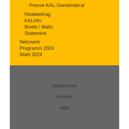
Presse KAL-Gemeinderat
Redebeitrag
KALinfo
Briefe / Mails
Statement
Netzwerk
Programm 2024
Wahl 2024
Impressum
Kontakt
login