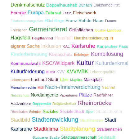
Denkmalschutz
Doppelhaushalt
Durlach
Elektromobilität
Energie
Europa
Fahrrad
Fleischwerk
Feste
Franz-Rohde-Haus
Flüchtlinge
Flächennutzungsplan
Frauen
Gemeinderat
Grünflächen
Freiflächen
Gustav-Landauer
Hagsfeld
Haushalt
in
Haushaltssicherung
Hauptbahnhof
Karlsruhe
Inklusion
eigener Sache
Karlsruher Pass
KAL
Kombilösung
Kinderbetreuung
Klimaschutz
Knielingen
Kultur
KSC/Wildpark
Kulturdenkmal
Kommunalwahl
Kulturförderung
KVV/VBK
KVV
Lebensqualität
Kunst
Lust auf Stadt
Lärm
Marktplatz
Lebensraum
Majolika
Nach-/Innenverdichtung
Nachruf
Menschenrechte
Müll
Nordtangente
Plätze
Radfahrer
Naturschutz
Papiertonne
Rheinbrücke
Radverkehr
Rappenwört
Religionsfreiheit
Staatstheater
Soziales
Soziale Stadt
Sport
Rheinhafen
Schulen
Stadtentwicklung
Stadtbild
Stadt
Stadtfinanzen
Stadtplanung
Stadtklima
Karlsruhe
Straßennamen
Südstadt
Städtepartnerschaft
Straßenstrich
Stuttgarter Straße