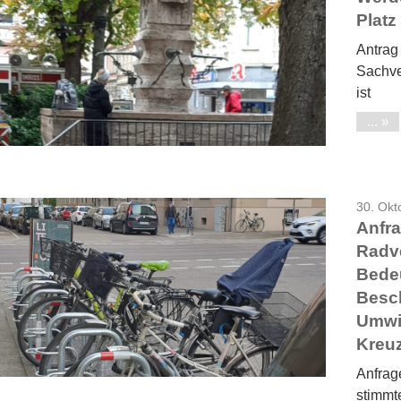
Platz
Antrag
Sachve
ist
...
30. Okt
Anfra
Radve
Bedeu
Besc
Umwid
Kreuz
Anfrag
stimmt