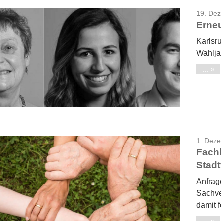
19. De
Erneu
Karlsru
Wahljah
...
1. Dez
Fachk
Stadt
Anfrage
Sachve
damit 
...