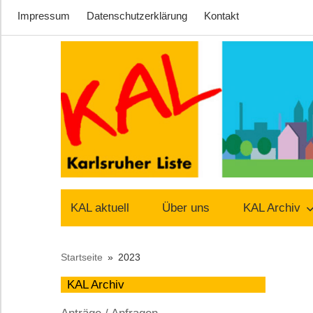
Impressum
Datenschutzerklärung
Kontakt
Zum
Inhalt
springen
Lust
Karlsruher
auf
KAL aktuell
Über uns
KAL Archiv
Stadt
Liste
Startseite
2023
–
KAL Archiv