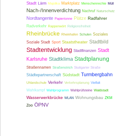
Stadt
Lärm
Marktplatz
Majolika
Menschenrechte
Müll
Nach-/Innenverdichtung
Nachruf
Naturschutz
Nordtangente
Plätze
Radfahrer
Papiertonne
Radverkehr
Rappenwört
Religionsfreiheit
Rheinbrücke
Soziales
Rheinhafen
Schulen
Stadtbild
Staatstheater
Soziale Stadt
Sport
Stadtentwicklung
Stadt
Stadtfinanzen
Stadtplanung
Stadtklima
Karlsruhe
Straßennamen
Straßenstrich
Stuttgarter Straße
Turmbergbahn
Südstadt
Städtepartnerschaft
Verkehr
Uhlandschule
Verkehrsplanung
Vielfalt
Wahlkampf
Wahlprogramm
Wahlprüfsteine
Waldstadt
Wasserwerkbrücke
Wohnungsbau
ZKM
WLAN
ÖPNV
Zoo