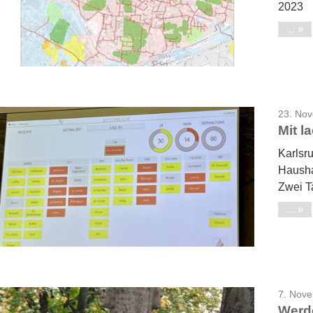
2023
...
23. No
Mit 
Karlsru
Hausha
Zwei T
...
7. Nov
Werde