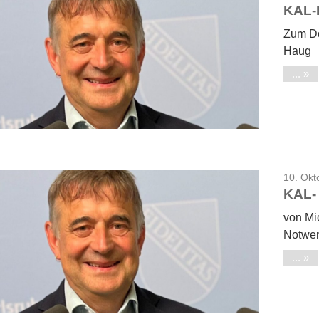
KAL-
Zum Do
Haug
...
10. Okt
KAL-
von Mic
Notwen
...