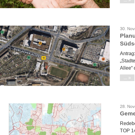
30. No
Planu
Südse
Antrag:
„Stadt
Allee“ 
...
28. No
Gemei
Redebe
TOP 14