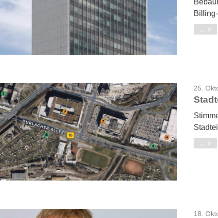
Bebauu
Billin
...
25. Okt
Stadt
Stimme
Stadtei
...
18. Okt