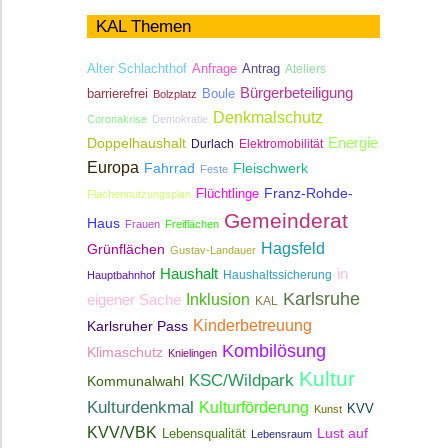
KAL Themen
Antrag
Alter Schlachthof
Anfrage
Ateliers
Bürgerbeteiligung
Boule
barrierefrei
Bolzplatz
Denkmalschutz
Coronakrise
Demokratie
Energie
Doppelhaushalt
Durlach
Elektromobilität
Europa
Fahrrad
Fleischwerk
Feste
Franz-Rohde-
Flüchtlinge
Flächennutzungsplan
Gemeinderat
Haus
Frauen
Freiflächen
Hagsfeld
Grünflächen
Gustav-Landauer
Haushalt
in
Haushaltssicherung
Hauptbahnhof
Karlsruhe
Inklusion
eigener Sache
KAL
Kinderbetreuung
Karlsruher Pass
Kombilösung
Klimaschutz
Knielingen
Kultur
KSC/Wildpark
Kommunalwahl
Kulturdenkmal
Kulturförderung
KVV
Kunst
KVV/VBK
Lebensqualität
Lust auf
Lebensraum