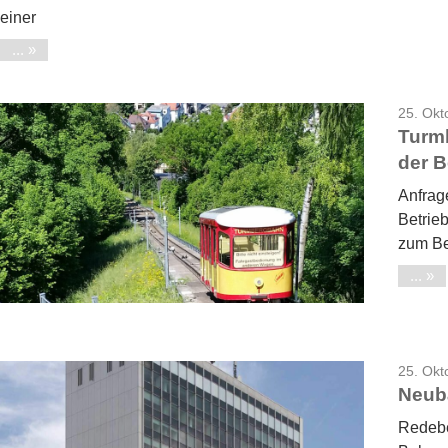
einer
...
25. Okt
Turm
der B
Anfrag
Betrie
zum Be
...
25. Okt
Neub
Redebe