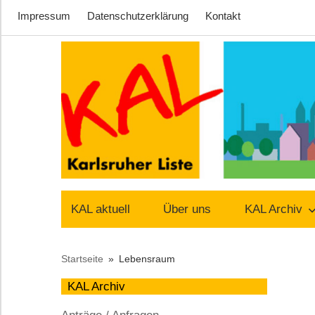
Impressum
Datenschutzerklärung
Kontakt
Zum
Inhalt
springen
Lust
Karlsruher
auf
KAL aktuell
Über uns
KAL Archiv
Stadt
Liste
Startseite
Lebensraum
–
KAL Archiv