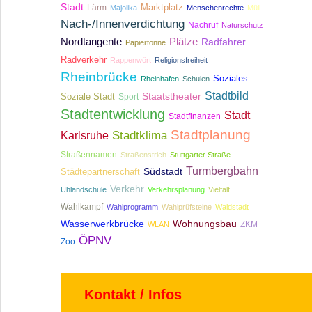
Stadt
Lärm
Marktplatz
Majolika
Menschenrechte
Müll
Nach-/Innenverdichtung
Nachruf
Naturschutz
Nordtangente
Plätze
Radfahrer
Papiertonne
Radverkehr
Rappenwört
Religionsfreiheit
Rheinbrücke
Soziales
Rheinhafen
Schulen
Stadtbild
Staatstheater
Soziale Stadt
Sport
Stadtentwicklung
Stadt
Stadtfinanzen
Stadtplanung
Stadtklima
Karlsruhe
Straßennamen
Straßenstrich
Stuttgarter Straße
Turmbergbahn
Südstadt
Städtepartnerschaft
Verkehr
Uhlandschule
Verkehrsplanung
Vielfalt
Wahlkampf
Wahlprogramm
Wahlprüfsteine
Waldstadt
Wasserwerkbrücke
Wohnungsbau
ZKM
WLAN
ÖPNV
Zoo
Kontakt / Infos