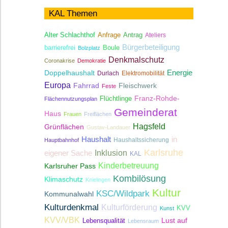
KAL Themen
Antrag
Alter Schlachthof
Anfrage
Ateliers
Bürgerbeteiligung
Boule
barrierefrei
Bolzplatz
Denkmalschutz
Coronakrise
Demokratie
Energie
Doppelhaushalt
Durlach
Elektromobilität
Europa
Fahrrad
Fleischwerk
Feste
Franz-Rohde-
Flüchtlinge
Flächennutzungsplan
Gemeinderat
Haus
Frauen
Freiflächen
Hagsfeld
Grünflächen
Gustav-Landauer
Haushalt
in
Haushaltssicherung
Hauptbahnhof
Karlsruhe
Inklusion
eigener Sache
KAL
Kinderbetreuung
Karlsruher Pass
Kombilösung
Klimaschutz
Knielingen
Kultur
KSC/Wildpark
Kommunalwahl
Kulturdenkmal
Kulturförderung
KVV
Kunst
KVV/VBK
Lebensqualität
Lust auf
Lebensraum