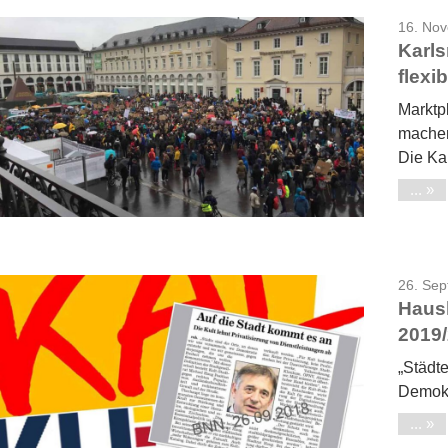
16. No
Karls
flexi
Marktp
machen
Die Ka
...
26. Se
Haush
2019/
„Städt
Demokr
...