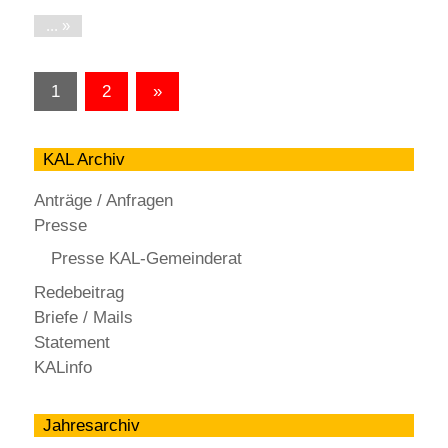
...
Seitennummerierung
Nächste
1
2
»
der
Beiträge
Beiträge
KAL Archiv
Anträge / Anfragen
Presse
Presse KAL-Gemeinderat
Redebeitrag
Briefe / Mails
Statement
KALinfo
Jahresarchiv