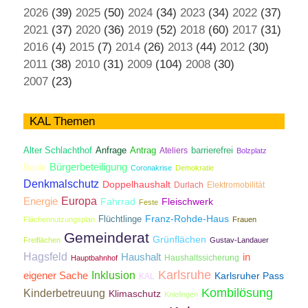
2026
(39)
2025
(50)
2024
(34)
2023
(34)
2022
(37)
2021
(37)
2020
(36)
2019
(52)
2018
(60)
2017
(31)
2016
(4)
2015
(7)
2014
(26)
2013
(44)
2012
(30)
2011
(38)
2010
(31)
2009
(104)
2008
(30)
2007
(23)
KAL Themen
Antrag
Alter Schlachthof
Anfrage
Ateliers
barrierefrei
Bolzplatz
Bürgerbeteiligung
Boule
Coronakrise
Demokratie
Denkmalschutz
Doppelhaushalt
Durlach
Elektromobilität
Energie
Europa
Fahrrad
Fleischwerk
Feste
Franz-Rohde-Haus
Flüchtlinge
Flächennutzungsplan
Frauen
Gemeinderat
Grünflächen
Freiflächen
Gustav-Landauer
Hagsfeld
Haushalt
in
Haushaltssicherung
Hauptbahnhof
Karlsruhe
Inklusion
eigener Sache
Karlsruher Pass
KAL
Kombilösung
Kinderbetreuung
Klimaschutz
Knielingen