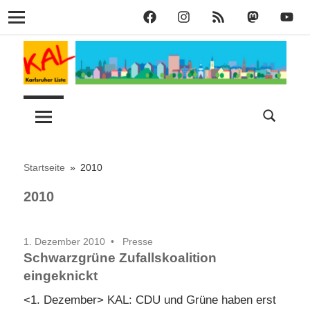
KAL
KAL
KAL
KAL
KAL
Navigation
auf
auf
RSS
bei
auf
Zum
Facebook
Instagram
Mastodon
YouT
Inhalt
springen
Lust
Karlsruher
auf
Stadt
Liste
–
Startseite
2010
2010
KAL
1. Dezember 2010
Presse
Schwarzgrüne Zufallskoalition
eingeknickt
<1. Dezember> KAL: CDU und Grüne haben erst