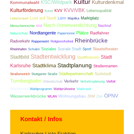
Kultur
KSC/Wildpark
Kulturdenkmal
Kommunalwahl
Kulturförderung
KVV/VBK
KVV
Lebensqualität
Kunst
Lust auf Stadt
Lärm
Marktplatz
Lebensraum
Majolika
Nach-/Innenverdichtung
Nachruf
Menschenrechte
Müll
Nordtangente
Plätze
Radfahrer
Naturschutz
Papiertonne
Rheinbrücke
Radverkehr
Rappenwört
Religionsfreiheit
Staatstheater
Soziales
Soziale Stadt
Sport
Rheinhafen
Schulen
Stadtentwicklung
Stadtbild
Stadt
Stadtfinanzen
Stadtplanung
Stadtklima
Karlsruhe
Straßennamen
Südstadt
Städtepartnerschaft
Straßenstrich
Stuttgarter Straße
Turmbergbahn
Verkehr
Uhlandschule
Verkehrsplanung
Vielfalt
Wahlkampf
Wahlprogramm
Wahlprüfsteine
Waldstadt
ÖPNV
Wasserwerkbrücke
Wohnungsbau
ZKM
Zoo
WLAN
Kontakt / Infos
Karlsruher Liste Fraktion