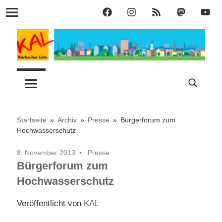
KAL
KAL
KAL
KAL
KAL
Navigation
auf
auf
RSS
bei
auf
Zum
Facebook
Instagram
Mastodon
YouT
Inhalt
springen
Lust
Karlsruher
auf
Stadt
Liste
–
Startseite
Archiv
Presse
Bürgerforum zum
Hochwasserschutz
KAL
8. November 2013
Presse
Bürgerforum zum
Hochwasserschutz
Veröffentlicht von
KAL