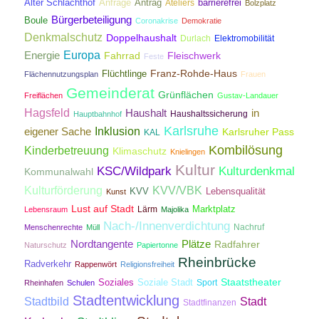
Antrag
Alter Schlachthof
Anfrage
Ateliers
barrierefrei
Bolzplatz
Bürgerbeteiligung
Boule
Coronakrise
Demokratie
Denkmalschutz
Doppelhaushalt
Durlach
Elektromobilität
Energie
Europa
Fahrrad
Fleischwerk
Feste
Franz-Rohde-Haus
Flüchtlinge
Flächennutzungsplan
Frauen
Gemeinderat
Grünflächen
Freiflächen
Gustav-Landauer
Hagsfeld
Haushalt
in
Haushaltssicherung
Hauptbahnhof
Karlsruhe
Inklusion
eigener Sache
Karlsruher Pass
KAL
Kombilösung
Kinderbetreuung
Klimaschutz
Knielingen
Kultur
KSC/Wildpark
Kulturdenkmal
Kommunalwahl
Kulturförderung
KVV/VBK
KVV
Lebensqualität
Kunst
Lust auf Stadt
Lärm
Marktplatz
Lebensraum
Majolika
Nach-/Innenverdichtung
Nachruf
Menschenrechte
Müll
Nordtangente
Plätze
Radfahrer
Naturschutz
Papiertonne
Rheinbrücke
Radverkehr
Rappenwört
Religionsfreiheit
Staatstheater
Soziales
Soziale Stadt
Sport
Rheinhafen
Schulen
Stadtentwicklung
Stadtbild
Stadt
Stadtfinanzen