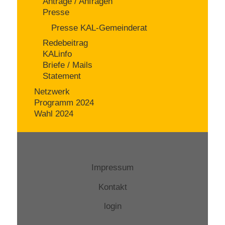
Anträge / Anfragen
Presse
Presse KAL-Gemeinderat
Redebeitrag
KALinfo
Briefe / Mails
Statement
Netzwerk
Programm 2024
Wahl 2024
Impressum
Kontakt
login