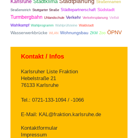
Stadtplanung
Stadtklima
Karlsruhe
Straßennamen
Südstadt
Städtepartnerschaft
Straßenstrich
Stuttgarter Straße
Turmbergbahn
Verkehr
Uhlandschule
Verkehrsplanung
Vielfalt
Wahlkampf
Wahlprogramm
Wahlprüfsteine
Waldstadt
ÖPNV
Wasserwerkbrücke
Wohnungsbau
ZKM
Zoo
WLAN
Kontakt / Infos
Karlsruher Liste Fraktion
Hebelstraße 21
76133 Karlsruhe
Tel.: 0721-133-1094 / -1066
E-Mail:
KAL@fraktion.karlsruhe.de
Kontaktformular
Impressum