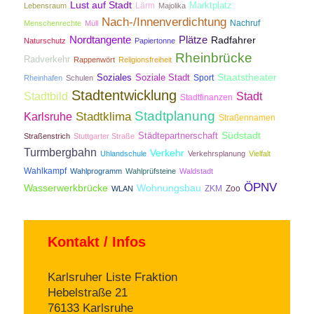
Lust auf Stadt
Lärm
Marktplatz
Lebensraum
Majolika
Nach-/Innenverdichtung
Nachruf
Menschenrechte
Müll
Nordtangente
Plätze
Radfahrer
Naturschutz
Papiertonne
Rheinbrücke
Radverkehr
Rappenwört
Religionsfreiheit
Staatstheater
Soziales
Soziale Stadt
Sport
Rheinhafen
Schulen
Stadtentwicklung
Stadtbild
Stadt
Stadtfinanzen
Stadtplanung
Stadtklima
Karlsruhe
Straßennamen
Südstadt
Städtepartnerschaft
Straßenstrich
Stuttgarter Straße
Turmbergbahn
Verkehr
Uhlandschule
Verkehrsplanung
Vielfalt
Wahlkampf
Wahlprogramm
Wahlprüfsteine
Waldstadt
ÖPNV
Wasserwerkbrücke
Wohnungsbau
ZKM
Zoo
WLAN
Kontakt / Infos
Karlsruher Liste Fraktion
Hebelstraße 21
76133 Karlsruhe