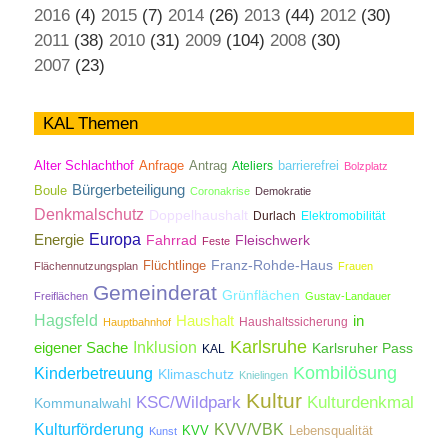
2016
(4)
2015
(7)
2014
(26)
2013
(44)
2012
(30)
2011
(38)
2010
(31)
2009
(104)
2008
(30)
2007
(23)
KAL Themen
Antrag
Alter Schlachthof
Anfrage
Ateliers
barrierefrei
Bolzplatz
Bürgerbeteiligung
Boule
Coronakrise
Demokratie
Denkmalschutz
Doppelhaushalt
Durlach
Elektromobilität
Energie
Europa
Fahrrad
Fleischwerk
Feste
Franz-Rohde-Haus
Flüchtlinge
Flächennutzungsplan
Frauen
Gemeinderat
Grünflächen
Freiflächen
Gustav-Landauer
Hagsfeld
Haushalt
in
Haushaltssicherung
Hauptbahnhof
Karlsruhe
Inklusion
eigener Sache
Karlsruher Pass
KAL
Kombilösung
Kinderbetreuung
Klimaschutz
Knielingen
Kultur
KSC/Wildpark
Kulturdenkmal
Kommunalwahl
Kulturförderung
KVV/VBK
KVV
Lebensqualität
Kunst