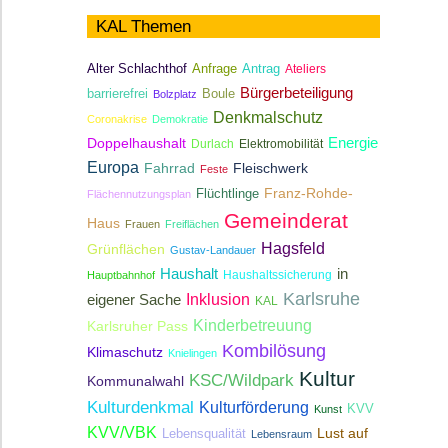
KAL Themen
Antrag
Alter Schlachthof
Anfrage
Ateliers
Bürgerbeteiligung
Boule
barrierefrei
Bolzplatz
Denkmalschutz
Coronakrise
Demokratie
Energie
Doppelhaushalt
Durlach
Elektromobilität
Europa
Fahrrad
Fleischwerk
Feste
Franz-Rohde-
Flüchtlinge
Flächennutzungsplan
Gemeinderat
Haus
Frauen
Freiflächen
Hagsfeld
Grünflächen
Gustav-Landauer
Haushalt
in
Haushaltssicherung
Hauptbahnhof
Karlsruhe
Inklusion
eigener Sache
KAL
Kinderbetreuung
Karlsruher Pass
Kombilösung
Klimaschutz
Knielingen
Kultur
KSC/Wildpark
Kommunalwahl
Kulturdenkmal
Kulturförderung
KVV
Kunst
KVV/VBK
Lebensqualität
Lust auf
Lebensraum