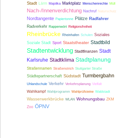
Stadt
Lärm
Marktplatz
Majolika
Menschenrechte
Müll
Nach-/Innenverdichtung
Nachruf
Naturschutz
Nordtangente
Plätze
Radfahrer
Papiertonne
Radverkehr
Rappenwört
Religionsfreiheit
Rheinbrücke
Soziales
Rheinhafen
Schulen
Stadtbild
Staatstheater
Soziale Stadt
Sport
Stadtentwicklung
Stadt
Stadtfinanzen
Stadtplanung
Stadtklima
Karlsruhe
Straßennamen
Straßenstrich
Stuttgarter Straße
Turmbergbahn
Südstadt
Städtepartnerschaft
Verkehr
Uhlandschule
Verkehrsplanung
Vielfalt
Wahlkampf
Wahlprogramm
Wahlprüfsteine
Waldstadt
Wasserwerkbrücke
Wohnungsbau
ZKM
WLAN
ÖPNV
Zoo