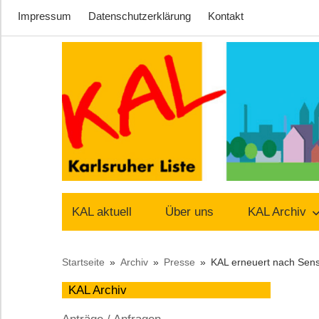
Impressum
Datenschutzerklärung
Kontakt
Zum
Inhalt
springen
Lust
Karlsruher
auf
KAL aktuell
Über uns
KAL Archiv
Stadt
Liste
Startseite
Archiv
Presse
KAL erneuert nach Sens
–
KAL Archiv