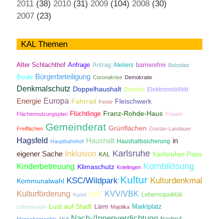
2011
(38)
2010
(31)
2009
(104)
2008
(30)
2007
(23)
KAL Themen
Antrag
Alter Schlachthof
Anfrage
Ateliers
barrierefrei
Bolzplatz
Bürgerbeteiligung
Boule
Coronakrise
Demokratie
Denkmalschutz
Doppelhaushalt
Durlach
Elektromobilität
Energie
Europa
Fahrrad
Fleischwerk
Feste
Franz-Rohde-Haus
Flüchtlinge
Flächennutzungsplan
Frauen
Gemeinderat
Grünflächen
Freiflächen
Gustav-Landauer
Hagsfeld
Haushalt
in
Haushaltssicherung
Hauptbahnhof
Karlsruhe
Inklusion
eigener Sache
Karlsruher Pass
KAL
Kombilösung
Kinderbetreuung
Klimaschutz
Knielingen
Kultur
KSC/Wildpark
Kulturdenkmal
Kommunalwahl
Kulturförderung
KVV/VBK
KVV
Lebensqualität
Kunst
Lust auf Stadt
Lärm
Marktplatz
Lebensraum
Majolika
Nach-/Innenverdichtung
Nachruf
Menschenrechte
Müll