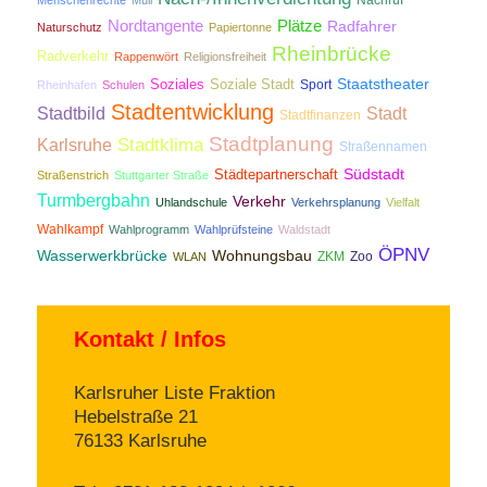
Nordtangente
Plätze
Radfahrer
Naturschutz
Papiertonne
Rheinbrücke
Radverkehr
Rappenwört
Religionsfreiheit
Staatstheater
Soziales
Soziale Stadt
Sport
Rheinhafen
Schulen
Stadtentwicklung
Stadtbild
Stadt
Stadtfinanzen
Stadtplanung
Stadtklima
Karlsruhe
Straßennamen
Südstadt
Städtepartnerschaft
Straßenstrich
Stuttgarter Straße
Turmbergbahn
Verkehr
Uhlandschule
Verkehrsplanung
Vielfalt
Wahlkampf
Wahlprogramm
Wahlprüfsteine
Waldstadt
ÖPNV
Wasserwerkbrücke
Wohnungsbau
ZKM
Zoo
WLAN
Kontakt / Infos
Karlsruher Liste Fraktion
Hebelstraße 21
76133 Karlsruhe