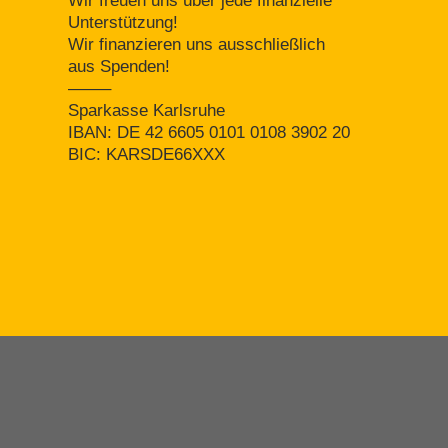
Wir freuen uns über jede finanzielle
Unterstützung!
Wir finanzieren uns ausschließlich
aus Spenden!
——–
Sparkasse Karlsruhe
IBAN: DE 42 6605 0101 0108 3902 20
BIC: KARSDE66XXX