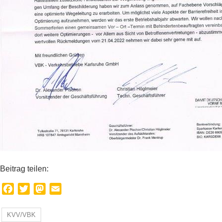
Beitrag teilen:
Facebook
Twitter
Mastodon
Email
KVV/VBK