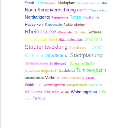
Stadt
Lärm
Marktplatz
Majolika
Menschenrechte
Müll
Nach-/Innenverdichtung
Nachruf
Naturschutz
Nordtangente
Plätze
Radfahrer
Papiertonne
Radverkehr
Rappenwört
Religionsfreiheit
Rheinbrücke
Soziales
Rheinhafen
Schulen
Stadtbild
Staatstheater
Soziale Stadt
Sport
Stadtentwicklung
Stadt
Stadtfinanzen
Stadtplanung
Stadtklima
Karlsruhe
Straßennamen
Straßenstrich
Stuttgarter Straße
Turmbergbahn
Südstadt
Städtepartnerschaft
Verkehr
Uhlandschule
Verkehrsplanung
Vielfalt
Wahlkampf
Wahlprogramm
Wahlprüfsteine
Waldstadt
Wasserwerkbrücke
Wohnungsbau
ZKM
WLAN
ÖPNV
Zoo