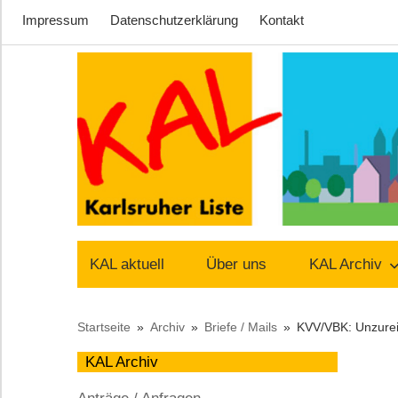
Impressum
Datenschutzerklärung
Kontakt
Zum
Inhalt
springen
Lust
Karlsruher
auf
KAL aktuell
Über uns
KAL Archiv
Stadt
Liste
Startseite
Archiv
Briefe / Mails
KVV/VBK: Unzureic
–
KAL Archiv