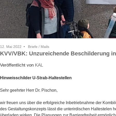
12. Mai 2022
Briefe / Mails
KVV/VBK: Unzureichende Beschilderung in d
Veröffentlicht von
KAL
Hinweisschilder U-Strab-Haltestellen
Sehr geehrter Herr Dr. Pischon,
wir freuen uns über die erfolgreiche Inbetriebnahme der Kom
des Gestaltungskonzepts lässt die unterirdischen Haltestelen hel
überladen wirken. Die Planungen zur Barrierefreiheit ermögli