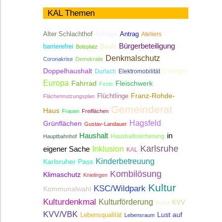
KAL Themen
Antrag
Alter Schlachthof
Anfrage
Ateliers
Bürgerbeteiligung
Boule
barrierefrei
Bolzplatz
Denkmalschutz
Coronakrise
Demokratie
Energie
Doppelhaushalt
Durlach
Elektromobilität
Europa
Fahrrad
Fleischwerk
Feste
Franz-Rohde-
Flüchtlinge
Flächennutzungsplan
Gemeinderat
Haus
Frauen
Freiflächen
Hagsfeld
Grünflächen
Gustav-Landauer
Haushalt
in
Haushaltssicherung
Hauptbahnhof
Karlsruhe
Inklusion
eigener Sache
KAL
Kinderbetreuung
Karlsruher Pass
Kombilösung
Klimaschutz
Knielingen
Kultur
KSC/Wildpark
Kommunalwahl
Kulturdenkmal
Kulturförderung
KVV
Kunst
KVV/VBK
Lebensqualität
Lust auf
Lebensraum