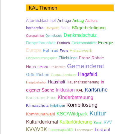
KAL Themen
Antrag
Alter Schlachthof
Anfrage
Ateliers
Bürgerbeteiligung
Boule
barrierefrei
Bolzplatz
Denkmalschutz
Coronakrise
Demokratie
Energie
Doppelhaushalt
Durlach
Elektromobilität
Europa
Fahrrad
Fleischwerk
Feste
Franz-Rohde-
Flüchtlinge
Flächennutzungsplan
Gemeinderat
Haus
Frauen
Freiflächen
Hagsfeld
Grünflächen
Gustav-Landauer
Haushalt
in
Haushaltssicherung
Hauptbahnhof
Karlsruhe
Inklusion
eigener Sache
KAL
Kinderbetreuung
Karlsruher Pass
Kombilösung
Klimaschutz
Knielingen
Kultur
KSC/Wildpark
Kommunalwahl
Kulturdenkmal
Kulturförderung
KVV
Kunst
KVV/VBK
Lebensqualität
Lust auf
Lebensraum