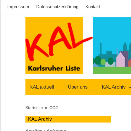
Impressum
Datenschutzerklärung
Kontakt
Zum
Inhalt
springen
Lust
Karlsruher
auf
KAL aktuell
Über uns
KAL Archiv
Stadt
Liste
Startseite
CO2
–
KAL Archiv