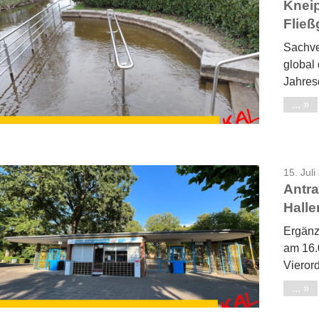
Knei
Flie
Sachve
global
Jahres
...
15. Juli
Antra
Halle
Ergänz
am 16.
Vieror
...