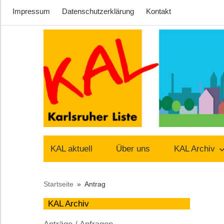
Impressum
Datenschutzerklärung
Kontakt
Zum
Inhalt
springen
Lust
Karlsruher
auf
KAL aktuell
Über uns
KAL Archiv
Stadt
Liste
Startseite
Antrag
–
KAL Archiv