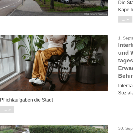
Die St
Kapell
...
1. Sep
Inter
und 
tages
Erwa
Behin
Interfr
Soziala
Pflichtaufgaben die Stadt
...
30. Se