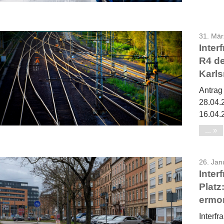
31. Mär
Inter
R4 d
Karls
Antrag
28.04.
16.04.
...
26. Jan
Inter
Platz
ermo
Interf