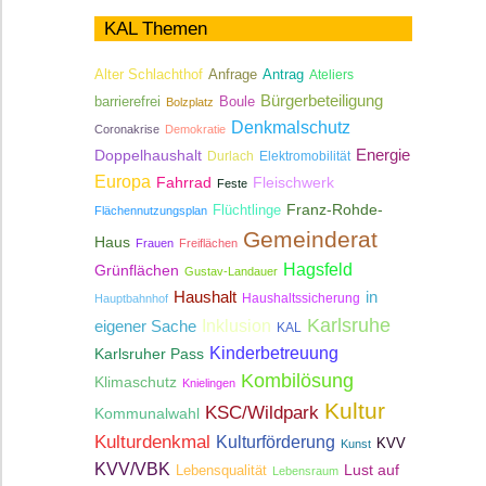
KAL Themen
Antrag
Alter Schlachthof
Anfrage
Ateliers
Bürgerbeteiligung
Boule
barrierefrei
Bolzplatz
Denkmalschutz
Coronakrise
Demokratie
Energie
Doppelhaushalt
Durlach
Elektromobilität
Europa
Fahrrad
Fleischwerk
Feste
Franz-Rohde-
Flüchtlinge
Flächennutzungsplan
Gemeinderat
Haus
Frauen
Freiflächen
Hagsfeld
Grünflächen
Gustav-Landauer
Haushalt
in
Haushaltssicherung
Hauptbahnhof
Karlsruhe
Inklusion
eigener Sache
KAL
Kinderbetreuung
Karlsruher Pass
Kombilösung
Klimaschutz
Knielingen
Kultur
KSC/Wildpark
Kommunalwahl
Kulturdenkmal
Kulturförderung
KVV
Kunst
KVV/VBK
Lebensqualität
Lust auf
Lebensraum