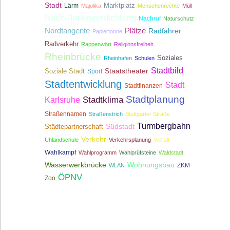
Stadt
Lärm
Marktplatz
Majolika
Menschenrechte
Müll
Nach-/Innenverdichtung
Nachruf
Naturschutz
Nordtangente
Plätze
Radfahrer
Papiertonne
Radverkehr
Rappenwört
Religionsfreiheit
Rheinbrücke
Soziales
Rheinhafen
Schulen
Stadtbild
Staatstheater
Soziale Stadt
Sport
Stadtentwicklung
Stadt
Stadtfinanzen
Stadtplanung
Stadtklima
Karlsruhe
Straßennamen
Straßenstrich
Stuttgarter Straße
Turmbergbahn
Südstadt
Städtepartnerschaft
Verkehr
Uhlandschule
Verkehrsplanung
Vielfalt
Wahlkampf
Wahlprogramm
Wahlprüfsteine
Waldstadt
Wasserwerkbrücke
Wohnungsbau
ZKM
WLAN
ÖPNV
Zoo