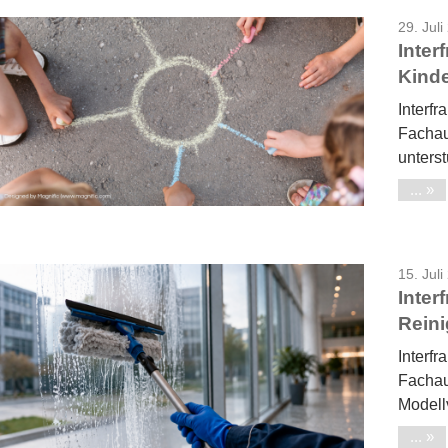
29. Juli
Inter
Kinde
Interfr
Fachau
unterst
...
15. Juli
Inter
Rein
Interfr
Fachau
Modell
...