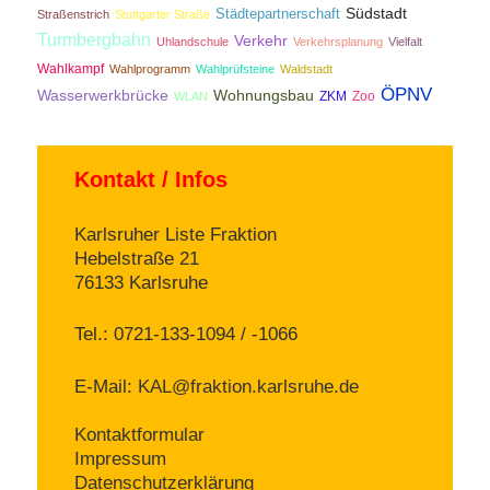
Südstadt
Städtepartnerschaft
Straßenstrich
Stuttgarter Straße
Turmbergbahn
Verkehr
Uhlandschule
Verkehrsplanung
Vielfalt
Wahlkampf
Wahlprogramm
Wahlprüfsteine
Waldstadt
ÖPNV
Wasserwerkbrücke
Wohnungsbau
ZKM
Zoo
WLAN
Kontakt / Infos
Karlsruher Liste Fraktion
Hebelstraße 21
76133 Karlsruhe
Tel.: 0721-133-1094 / -1066
E-Mail:
KAL@fraktion.karlsruhe.de
Kontaktformular
Impressum
Datenschutzerklärung