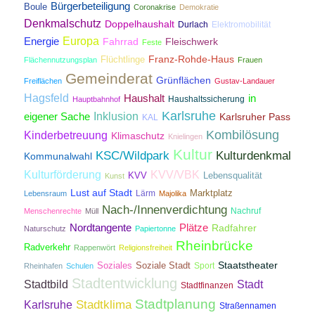
Bürgerbeteiligung
Boule
Coronakrise
Demokratie
Denkmalschutz
Doppelhaushalt
Durlach
Elektromobilität
Energie
Europa
Fahrrad
Fleischwerk
Feste
Franz-Rohde-Haus
Flüchtlinge
Flächennutzungsplan
Frauen
Gemeinderat
Grünflächen
Freiflächen
Gustav-Landauer
Hagsfeld
Haushalt
in
Haushaltssicherung
Hauptbahnhof
Karlsruhe
Inklusion
eigener Sache
Karlsruher Pass
KAL
Kombilösung
Kinderbetreuung
Klimaschutz
Knielingen
Kultur
KSC/Wildpark
Kulturdenkmal
Kommunalwahl
Kulturförderung
KVV/VBK
KVV
Lebensqualität
Kunst
Lust auf Stadt
Lärm
Marktplatz
Lebensraum
Majolika
Nach-/Innenverdichtung
Nachruf
Menschenrechte
Müll
Nordtangente
Plätze
Radfahrer
Naturschutz
Papiertonne
Rheinbrücke
Radverkehr
Rappenwört
Religionsfreiheit
Staatstheater
Soziales
Soziale Stadt
Sport
Rheinhafen
Schulen
Stadtentwicklung
Stadtbild
Stadt
Stadtfinanzen
Stadtplanung
Stadtklima
Karlsruhe
Straßennamen