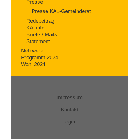
Presse
Presse KAL-Gemeinderat
Redebeitrag
KALinfo
Briefe / Mails
Statement
Netzwerk
Programm 2024
Wahl 2024
Impressum
Kontakt
login