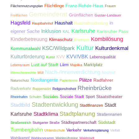
Franz-Rohde-Haus
Flüchtlinge
Flächennutzungsplan
Frauen
Gemeinderat
Grünflächen
Freiflächen
Gustav-Landauer
Hagsfeld
Haushalt
in
Haushaltssicherung
Hauptbahnhof
Karlsruhe
Inklusion
eigener Sache
Karlsruher Pass
KAL
Kombilösung
Kinderbetreuung
Klimaschutz
Knielingen
Kultur
KSC/Wildpark
Kulturdenkmal
Kommunalwahl
Kulturförderung
KVV/VBK
KVV
Lebensqualität
Kunst
Lust auf Stadt
Lärm
Marktplatz
Lebensraum
Majolika
Nach-/Innenverdichtung
Nachruf
Menschenrechte
Müll
Nordtangente
Plätze
Radfahrer
Naturschutz
Papiertonne
Rheinbrücke
Radverkehr
Rappenwört
Religionsfreiheit
Staatstheater
Soziales
Soziale Stadt
Sport
Rheinhafen
Schulen
Stadtentwicklung
Stadtbild
Stadt
Stadtfinanzen
Stadtplanung
Stadtklima
Karlsruhe
Straßennamen
Südstadt
Städtepartnerschaft
Straßenstrich
Stuttgarter Straße
Turmbergbahn
Verkehr
Uhlandschule
Verkehrsplanung
Vielfalt
Wahlkampf
Wahlprogramm
Wahlprüfsteine
Waldstadt