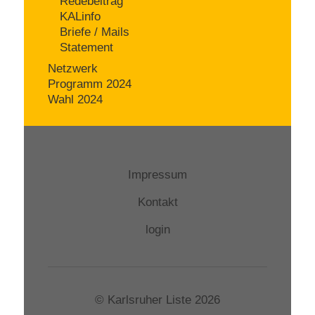
Redebeitrag
KALinfo
Briefe / Mails
Statement
Netzwerk
Programm 2024
Wahl 2024
Impressum
Kontakt
login
© Karlsruher Liste 2026