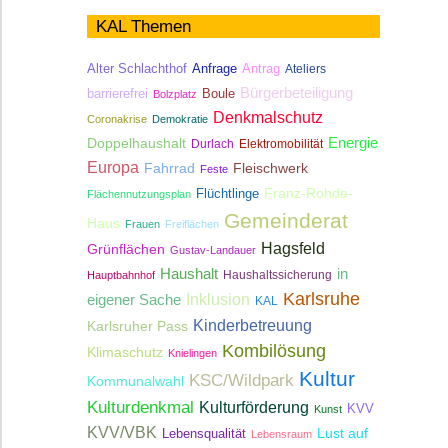
KAL Themen
Antrag
Alter Schlachthof
Anfrage
Ateliers
Bürgerbeteiligung
Boule
barrierefrei
Bolzplatz
Denkmalschutz
Coronakrise
Demokratie
Energie
Doppelhaushalt
Durlach
Elektromobilität
Europa
Fahrrad
Fleischwerk
Feste
Franz-Rohde-
Flüchtlinge
Flächennutzungsplan
Gemeinderat
Haus
Frauen
Freiflächen
Hagsfeld
Grünflächen
Gustav-Landauer
Haushalt
in
Haushaltssicherung
Hauptbahnhof
Karlsruhe
Inklusion
eigener Sache
KAL
Kinderbetreuung
Karlsruher Pass
Kombilösung
Klimaschutz
Knielingen
Kultur
KSC/Wildpark
Kommunalwahl
Kulturdenkmal
Kulturförderung
KVV
Kunst
KVV/VBK
Lebensqualität
Lust auf
Lebensraum