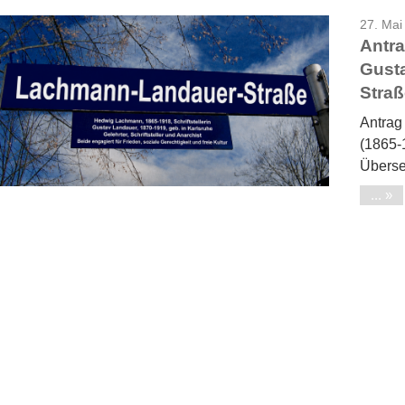
27. Mai
Antr
Gust
Stra
Antrag
(1865-1
Überse
...