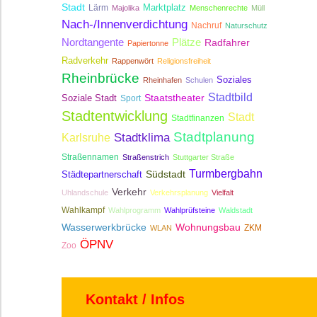
Stadt
Lärm
Marktplatz
Majolika
Menschenrechte
Müll
Nach-/Innenverdichtung
Nachruf
Naturschutz
Nordtangente
Plätze
Radfahrer
Papiertonne
Radverkehr
Rappenwört
Religionsfreiheit
Rheinbrücke
Soziales
Rheinhafen
Schulen
Stadtbild
Staatstheater
Soziale Stadt
Sport
Stadtentwicklung
Stadt
Stadtfinanzen
Stadtplanung
Stadtklima
Karlsruhe
Straßennamen
Straßenstrich
Stuttgarter Straße
Turmbergbahn
Südstadt
Städtepartnerschaft
Verkehr
Uhlandschule
Verkehrsplanung
Vielfalt
Wahlkampf
Wahlprogramm
Wahlprüfsteine
Waldstadt
Wasserwerkbrücke
Wohnungsbau
ZKM
WLAN
ÖPNV
Zoo
Kontakt / Infos