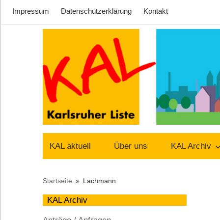
Impressum
Datenschutzerklärung
Kontakt
Zum
Inhalt
springen
Lust
Karlsruher
auf
KAL aktuell
Über uns
KAL Archiv
Stadt
Liste
Startseite
Lachmann
–
KAL Archiv