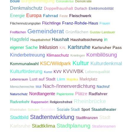
Bürgerbeteiligung
Boule
Coronakrise
Demokratie
Denkmalschutz
Doppelhaushalt
Durlach
Elektromobilität
Energie
Europa
Fahrrad
Fleischwerk
Feste
Franz-Rohde-Haus
Flüchtlinge
Flächennutzungsplan
Frauen
Gemeinderat
Grünflächen
Freiflächen
Gustav-Landauer
Hagsfeld
Haushalt
in
Haushaltssicherung
Hauptbahnhof
Karlsruhe
Inklusion
eigener Sache
Karlsruher Pass
KAL
Kombilösung
Kinderbetreuung
Klimaschutz
Knielingen
Kultur
KSC/Wildpark
Kulturdenkmal
Kommunalwahl
Kulturförderung
KVV/VBK
KVV
Lebensqualität
Kunst
Lust auf Stadt
Lärm
Marktplatz
Lebensraum
Majolika
Nach-/Innenverdichtung
Nachruf
Menschenrechte
Müll
Nordtangente
Plätze
Radfahrer
Naturschutz
Papiertonne
Rheinbrücke
Radverkehr
Rappenwört
Religionsfreiheit
Staatstheater
Soziales
Soziale Stadt
Sport
Rheinhafen
Schulen
Stadtentwicklung
Stadtbild
Stadt
Stadtfinanzen
Stadtplanung
Stadtklima
Karlsruhe
Straßennamen