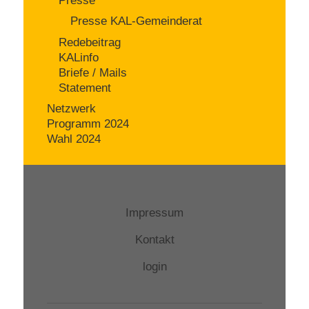
Presse
Presse KAL-Gemeinderat
Redebeitrag
KALinfo
Briefe / Mails
Statement
Netzwerk
Programm 2024
Wahl 2024
Impressum
Kontakt
login