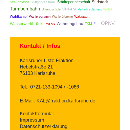
Südstadt
Städtepartnerschaft
Straßenstrich
Stuttgarter Straße
Turmbergbahn
Verkehr
Uhlandschule
Verkehrsplanung
Vielfalt
Wahlkampf
Wahlprogramm
Wahlprüfsteine
Waldstadt
ÖPNV
Wasserwerkbrücke
Wohnungsbau
ZKM
Zoo
WLAN
Kontakt / Infos
Karlsruher Liste Fraktion
Hebelstraße 21
76133 Karlsruhe
Tel.: 0721-133-1094 / -1066
E-Mail:
KAL@fraktion.karlsruhe.de
Kontaktformular
Impressum
Datenschutzerklärung