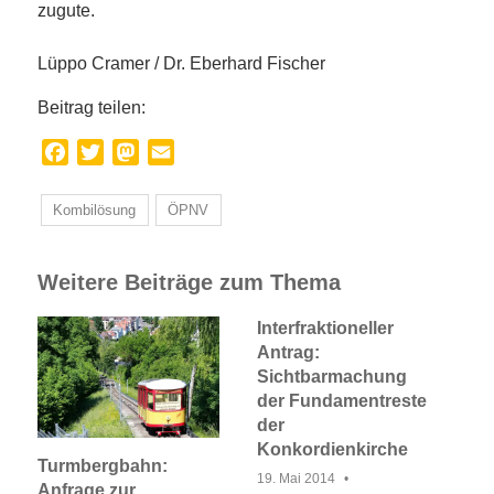
zugute.
Lüppo Cramer / Dr. Eberhard Fischer
Beitrag teilen:
Facebook
Twitter
Mastodon
Email
Kombilösung
ÖPNV
Weitere Beiträge zum Thema
Interfraktioneller
Antrag:
Sichtbarmachung
der Fundamentreste
der
Konkordienkirche
Turmbergbahn:
19. Mai 2014
Anfrage zur