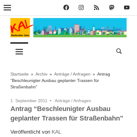
KAL
KAL
KAL
KAL
KAL
Navigation
auf
auf
RSS
bei
auf
Zum
Facebook
Instagram
Mastodon
YouT
Inhalt
springen
Lust
Karlsruher
auf
Stadt
Liste
–
Startseite
Archiv
Anträge / Anfragen
Antrag
“Beschleunigter Ausbau geplanter Trassen für
Straßenbahn”
KAL
1. September 2011
Anträge / Anfragen
Antrag “Beschleunigter Ausbau
geplanter Trassen für Straßenbahn”
Veröffentlicht von
KAL