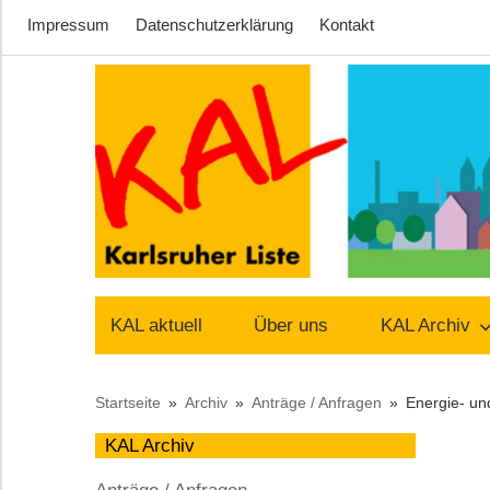
Impressum
Datenschutzerklärung
Kontakt
Zum
Inhalt
springen
Lust
Karlsruher
auf
KAL aktuell
Über uns
KAL Archiv
Stadt
Liste
Startseite
Archiv
Anträge / Anfragen
Energie- un
–
KAL Archiv