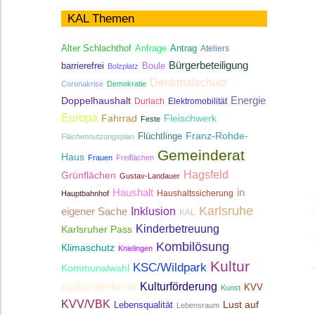
KAL Themen
Antrag
Alter Schlachthof
Anfrage
Ateliers
Bürgerbeteiligung
Boule
barrierefrei
Bolzplatz
Denkmalschutz
Coronakrise
Demokratie
Energie
Doppelhaushalt
Durlach
Elektromobilität
Europa
Fahrrad
Fleischwerk
Feste
Franz-Rohde-
Flüchtlinge
Flächennutzungsplan
Gemeinderat
Haus
Frauen
Freiflächen
Hagsfeld
Grünflächen
Gustav-Landauer
Haushalt
in
Haushaltssicherung
Hauptbahnhof
Karlsruhe
Inklusion
eigener Sache
KAL
Kinderbetreuung
Karlsruher Pass
Kombilösung
Klimaschutz
Knielingen
Kultur
KSC/Wildpark
Kommunalwahl
Kulturdenkmal
Kulturförderung
KVV
Kunst
KVV/VBK
Lebensqualität
Lust auf
Lebensraum