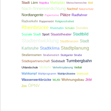
Stadt
Lärm
Marktplatz
Majolika
Menschenrechte
Müll
Nach-/Innenverdichtung
Nachruf
Naturschutz
Nordtangente
Plätze
Radfahrer
Papiertonne
Radverkehr
Rappenwört
Religionsfreiheit
Rheinbrücke
Soziales
Rheinhafen
Schulen
Stadtbild
Staatstheater
Soziale Stadt
Sport
Stadtentwicklung
Stadt
Stadtfinanzen
Stadtplanung
Stadtklima
Karlsruhe
Straßennamen
Straßenstrich
Stuttgarter Straße
Turmbergbahn
Südstadt
Städtepartnerschaft
Verkehr
Uhlandschule
Verkehrsplanung
Vielfalt
Wahlkampf
Wahlprogramm
Wahlprüfsteine
Waldstadt
Wasserwerkbrücke
Wohnungsbau
ZKM
WLAN
ÖPNV
Zoo