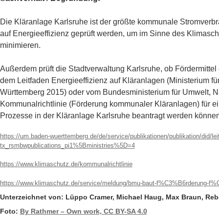
Die Kläranlage Karlsruhe ist der größte kommunale Stromverbra
auf Energieeffizienz geprüft werden, um im Sinne des Klimasc
minimieren.
Außerdem prüft die Stadtverwaltung Karlsruhe, ob Fördermitt
dem Leitfaden Energieeffizienz auf Kläranlagen (Ministerium f
Württemberg 2015) oder vom Bundesministerium für Umwelt, Na
Kommunalrichtlinie (Förderung kommunaler Kläranlagen) für ei
Prozesse in der Kläranlage Karlsruhe beantragt werden können
https://um.baden-wuerttemberg.de/de/service/publikationen/publikation/did/lei
tx_rsmbwpublications_pi1%5Bministries%5D=4
https://www.klimaschutz.de/kommunalrichtlinie
https://www.klimaschutz.de/service/meldung/bmu-baut-f%C3%B6rderung-f
Unterzeichnet von: Lüppo Cramer, Michael Haug, Max Braun, Reb
Foto:
By Rathmer – Own work, CC BY-SA 4.0