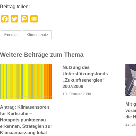
Beitrag teilen:
Facebook
Twitter
Mastodon
Email
Energie
Klimaschutz
Weitere Beiträge zum Thema
Nutzung des
Unterstützungsfonds
„Zukunftsenergien“
2007/2008
10. Februar 2008
Mit 
Antrag: Klimasensoren
voran
für Karlsruhe –
die H
Hotspots punktgenau
22. J
erkennen, Strategien zur
Klimaanpassung lokal