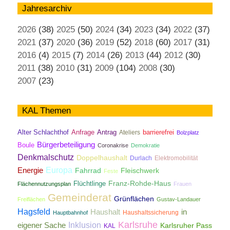
Jahresarchiv
2026
(38)
2025
(50)
2024
(34)
2023
(34)
2022
(37)
2021
(37)
2020
(36)
2019
(52)
2018
(60)
2017
(31)
2016
(4)
2015
(7)
2014
(26)
2013
(44)
2012
(30)
2011
(38)
2010
(31)
2009
(104)
2008
(30)
2007
(23)
KAL Themen
Antrag
Alter Schlachthof
Anfrage
Ateliers
barrierefrei
Bolzplatz
Bürgerbeteiligung
Boule
Coronakrise
Demokratie
Denkmalschutz
Doppelhaushalt
Durlach
Elektromobilität
Energie
Europa
Fahrrad
Fleischwerk
Feste
Franz-Rohde-Haus
Flüchtlinge
Flächennutzungsplan
Frauen
Gemeinderat
Grünflächen
Freiflächen
Gustav-Landauer
Hagsfeld
Haushalt
in
Haushaltssicherung
Hauptbahnhof
Karlsruhe
Inklusion
eigener Sache
Karlsruher Pass
KAL