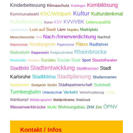
Kombilösung
Kinderbetreuung
Klimaschutz
Knielingen
Kultur
KSC/Wildpark
Kulturdenkmal
Kommunalwahl
Kulturförderung
KVV/VBK
KVV
Lebensqualität
Kunst
Lust auf Stadt
Lärm
Marktplatz
Lebensraum
Majolika
Nach-/Innenverdichtung
Nachruf
Menschenrechte
Müll
Nordtangente
Plätze
Radfahrer
Naturschutz
Papiertonne
Rheinbrücke
Radverkehr
Rappenwört
Religionsfreiheit
Staatstheater
Soziales
Soziale Stadt
Sport
Rheinhafen
Schulen
Stadtentwicklung
Stadtbild
Stadt
Stadtfinanzen
Stadtplanung
Stadtklima
Karlsruhe
Straßennamen
Südstadt
Städtepartnerschaft
Straßenstrich
Stuttgarter Straße
Turmbergbahn
Verkehr
Uhlandschule
Verkehrsplanung
Vielfalt
Wahlkampf
Wahlprogramm
Wahlprüfsteine
Waldstadt
ÖPNV
Wasserwerkbrücke
Wohnungsbau
ZKM
Zoo
WLAN
Kontakt / Infos