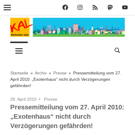
KAL
KAL
KAL
KAL
KAL
Navigation
auf
auf
RSS
bei
auf
Zum
Facebook
Instagram
Mastodon
YouT
Inhalt
springen
Lust
Karlsruher
auf
Stadt
Liste
–
Startseite
Archiv
Presse
Pressemitteilung vom 27.
April 2010: „Exotenhaus“ nicht durch Verzögerungen
gefährden!
KAL
28. April 2010
Presse
Pressemitteilung vom 27. April 2010:
„Exotenhaus“ nicht durch
Verzögerungen gefährden!