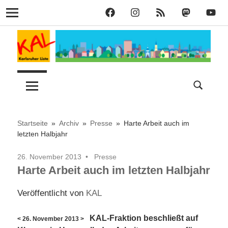
KAL
KAL
KAL
KAL
KAL
Navigation
auf
auf
RSS
bei
auf
Zum
Facebook
Instagram
Mastodon
YouT
Inhalt
springen
Lust
Karlsruher
auf
Stadt
Liste
–
Startseite
Archiv
Presse
Harte Arbeit auch im
letzten Halbjahr
KAL
26. November 2013
Presse
Harte Arbeit auch im letzten Halbjahr
Veröffentlicht von
KAL
KAL-Fraktion beschließt auf
< 26. November 2013 >