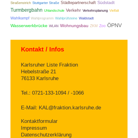
Südstadt
Städtepartnerschaft
Straßenstrich
Stuttgarter Straße
Turmbergbahn
Verkehr
Uhlandschule
Verkehrsplanung
Vielfalt
Wahlkampf
Wahlprogramm
Wahlprüfsteine
Waldstadt
ÖPNV
Wasserwerkbrücke
Wohnungsbau
ZKM
Zoo
WLAN
Kontakt / Infos
Karlsruher Liste Fraktion
Hebelstraße 21
76133 Karlsruhe
Tel.: 0721-133-1094 / -1066
E-Mail:
KAL@fraktion.karlsruhe.de
Kontaktformular
Impressum
Datenschutzerklärung