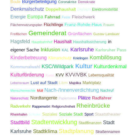
Bürgerbeteiligung
Boule
Coronakrise
Demokratie
Denkmalschutz
Doppelhaushalt
Durlach
Elektromobilität
Energie
Europa
Fahrrad
Fleischwerk
Feste
Franz-Rohde-Haus
Flüchtlinge
Flächennutzungsplan
Frauen
Gemeinderat
Grünflächen
Freiflächen
Gustav-Landauer
Hagsfeld
Haushalt
in
Haushaltssicherung
Hauptbahnhof
Karlsruhe
Inklusion
eigener Sache
Karlsruher Pass
KAL
Kombilösung
Kinderbetreuung
Klimaschutz
Knielingen
Kultur
KSC/Wildpark
Kulturdenkmal
Kommunalwahl
Kulturförderung
KVV/VBK
KVV
Lebensqualität
Kunst
Lust auf Stadt
Lärm
Marktplatz
Lebensraum
Majolika
Nach-/Innenverdichtung
Nachruf
Menschenrechte
Müll
Nordtangente
Plätze
Radfahrer
Naturschutz
Papiertonne
Rheinbrücke
Radverkehr
Rappenwört
Religionsfreiheit
Staatstheater
Soziales
Soziale Stadt
Sport
Rheinhafen
Schulen
Stadtentwicklung
Stadtbild
Stadt
Stadtfinanzen
Stadtplanung
Stadtklima
Karlsruhe
Straßennamen