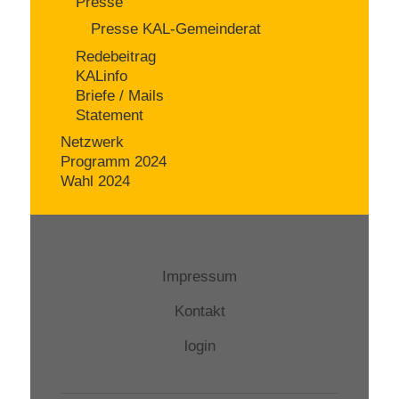
Presse
Presse KAL-Gemeinderat
Redebeitrag
KALinfo
Briefe / Mails
Statement
Netzwerk
Programm 2024
Wahl 2024
Impressum
Kontakt
login