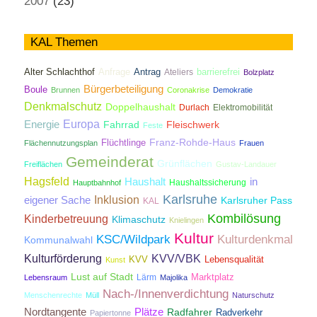
2007
(23)
KAL Themen
Antrag
Alter Schlachthof
Anfrage
Ateliers
barrierefrei
Bolzplatz
Bürgerbeteiligung
Boule
Brunnen
Coronakrise
Demokratie
Denkmalschutz
Doppelhaushalt
Durlach
Elektromobilität
Energie
Europa
Fahrrad
Fleischwerk
Feste
Franz-Rohde-Haus
Flüchtlinge
Flächennutzungsplan
Frauen
Gemeinderat
Grünflächen
Freiflächen
Gustav-Landauer
Hagsfeld
Haushalt
in
Haushaltssicherung
Hauptbahnhof
Karlsruhe
Inklusion
eigener Sache
Karlsruher Pass
KAL
Kombilösung
Kinderbetreuung
Klimaschutz
Knielingen
Kultur
KSC/Wildpark
Kulturdenkmal
Kommunalwahl
Kulturförderung
KVV/VBK
KVV
Lebensqualität
Kunst
Lust auf Stadt
Lärm
Marktplatz
Lebensraum
Majolika
Nach-/Innenverdichtung
Menschenrechte
Müll
Naturschutz
Nordtangente
Plätze
Radfahrer
Radverkehr
Papiertonne