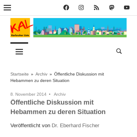
KAL
KAL
KAL
KAL
KAL
Navigation
auf
auf
RSS
bei
auf
Zum
Facebook
Instagram
Mastodon
YouT
Inhalt
springen
Lust
Karlsruher
auf
Stadt
Liste
–
Startseite
Archiv
Öffentliche Diskussion mit
Hebammen zu deren Situation
KAL
8. November 2014
Archiv
Öffentliche Diskussion mit
Hebammen zu deren Situation
Veröffentlicht von
Dr. Eberhard Fischer