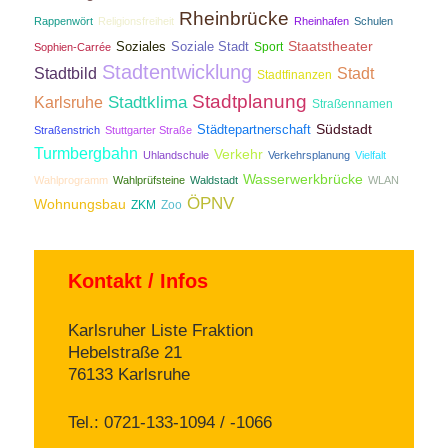
Rheinbrücke
Rappenwört
Religionsfreiheit
Rheinhafen
Schulen
Staatstheater
Soziales
Soziale Stadt
Sport
Sophien-Carrée
Stadtentwicklung
Stadtbild
Stadt
Stadtfinanzen
Stadtplanung
Stadtklima
Karlsruhe
Straßennamen
Südstadt
Städtepartnerschaft
Straßenstrich
Stuttgarter Straße
Turmbergbahn
Verkehr
Uhlandschule
Verkehrsplanung
Vielfalt
Wasserwerkbrücke
Wahlprogramm
Wahlprüfsteine
Waldstadt
WLAN
ÖPNV
Wohnungsbau
ZKM
Zoo
Kontakt / Infos
Karlsruher Liste Fraktion
Hebelstraße 21
76133 Karlsruhe
Tel.: 0721-133-1094 / -1066