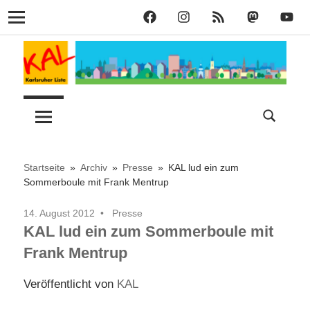
KAL
KAL
KAL
KAL
KAL
Navigation
auf
auf
RSS
bei
auf
Zum
Facebook
Instagram
Mastodon
YouT
Inhalt
springen
Lust
Karlsruher
auf
Stadt
Liste
–
Startseite
Archiv
Presse
KAL lud ein zum
Sommerboule mit Frank Mentrup
KAL
14. August 2012
Presse
KAL lud ein zum Sommerboule mit
Frank Mentrup
Veröffentlicht von
KAL