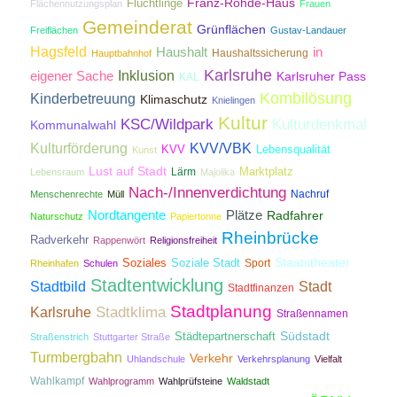
Franz-Rohde-Haus
Flüchtlinge
Flächennutzungsplan
Frauen
Gemeinderat
Grünflächen
Freiflächen
Gustav-Landauer
Hagsfeld
Haushalt
in
Haushaltssicherung
Hauptbahnhof
Karlsruhe
Inklusion
eigener Sache
Karlsruher Pass
KAL
Kombilösung
Kinderbetreuung
Klimaschutz
Knielingen
Kultur
KSC/Wildpark
Kulturdenkmal
Kommunalwahl
Kulturförderung
KVV/VBK
KVV
Lebensqualität
Kunst
Lust auf Stadt
Lärm
Marktplatz
Lebensraum
Majolika
Nach-/Innenverdichtung
Nachruf
Menschenrechte
Müll
Nordtangente
Plätze
Radfahrer
Naturschutz
Papiertonne
Rheinbrücke
Radverkehr
Rappenwört
Religionsfreiheit
Staatstheater
Soziales
Soziale Stadt
Sport
Rheinhafen
Schulen
Stadtentwicklung
Stadtbild
Stadt
Stadtfinanzen
Stadtplanung
Stadtklima
Karlsruhe
Straßennamen
Südstadt
Städtepartnerschaft
Straßenstrich
Stuttgarter Straße
Turmbergbahn
Verkehr
Uhlandschule
Verkehrsplanung
Vielfalt
Wahlkampf
Wahlprogramm
Wahlprüfsteine
Waldstadt