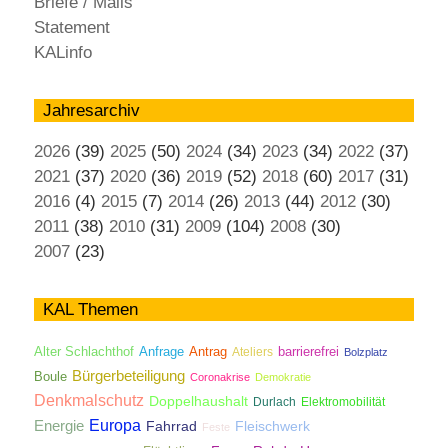
Briefe / Mails
Statement
KALinfo
Jahresarchiv
2026
(39)
2025
(50)
2024
(34)
2023
(34)
2022
(37)
2021
(37)
2020
(36)
2019
(52)
2018
(60)
2017
(31)
2016
(4)
2015
(7)
2014
(26)
2013
(44)
2012
(30)
2011
(38)
2010
(31)
2009
(104)
2008
(30)
2007
(23)
KAL Themen
Antrag
Alter Schlachthof
Anfrage
Ateliers
barrierefrei
Bolzplatz
Bürgerbeteiligung
Boule
Coronakrise
Demokratie
Denkmalschutz
Doppelhaushalt
Durlach
Elektromobilität
Energie
Europa
Fahrrad
Fleischwerk
Feste