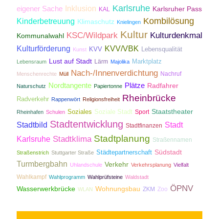
Karlsruhe
Inklusion
eigener Sache
Karlsruher Pass
KAL
Kombilösung
Kinderbetreuung
Klimaschutz
Knielingen
Kultur
KSC/Wildpark
Kulturdenkmal
Kommunalwahl
Kulturförderung
KVV/VBK
KVV
Lebensqualität
Kunst
Lust auf Stadt
Lärm
Marktplatz
Lebensraum
Majolika
Nach-/Innenverdichtung
Nachruf
Menschenrechte
Müll
Nordtangente
Plätze
Radfahrer
Naturschutz
Papiertonne
Rheinbrücke
Radverkehr
Rappenwört
Religionsfreiheit
Staatstheater
Soziales
Soziale Stadt
Sport
Rheinhafen
Schulen
Stadtentwicklung
Stadtbild
Stadt
Stadtfinanzen
Stadtplanung
Stadtklima
Karlsruhe
Straßennamen
Südstadt
Städtepartnerschaft
Straßenstrich
Stuttgarter Straße
Turmbergbahn
Verkehr
Uhlandschule
Verkehrsplanung
Vielfalt
Wahlkampf
Wahlprogramm
Wahlprüfsteine
Waldstadt
ÖPNV
Wasserwerkbrücke
Wohnungsbau
ZKM
Zoo
WLAN