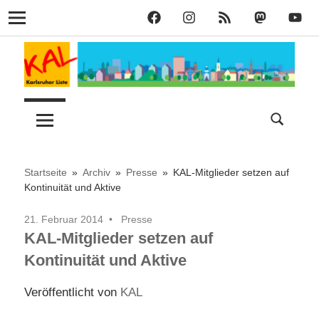
KAL
KAL
KAL
KAL
KAL
Navigation
auf
auf
RSS
bei
auf
Zum
Facebook
Instagram
Mastodon
YouT
Inhalt
springen
Lust
Karlsruher
auf
Stadt
Liste
–
Startseite
Archiv
Presse
KAL-Mitglieder setzen auf
Kontinuität und Aktive
KAL
21. Februar 2014
Presse
KAL-Mitglieder setzen auf
Kontinuität und Aktive
Veröffentlicht von
KAL