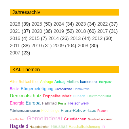
Jahresarchiv
2026
(39)
2025
(50)
2024
(34)
2023
(34)
2022
(37)
2021
(37)
2020
(36)
2019
(52)
2018
(60)
2017
(31)
2016
(4)
2015
(7)
2014
(26)
2013
(44)
2012
(30)
2011
(38)
2010
(31)
2009
(104)
2008
(30)
2007
(23)
KAL Themen
Antrag
Alter Schlachthof
Anfrage
Ateliers
barrierefrei
Bolzplatz
Bürgerbeteiligung
Boule
Coronakrise
Demokratie
Denkmalschutz
Doppelhaushalt
Durlach
Elektromobilität
Energie
Europa
Fahrrad
Fleischwerk
Feste
Franz-Rohde-Haus
Flüchtlinge
Flächennutzungsplan
Frauen
Gemeinderat
Grünflächen
Freiflächen
Gustav-Landauer
Hagsfeld
Haushalt
in
Haushaltssicherung
Hauptbahnhof