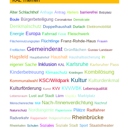
KAL Themen
Antrag
Alter Schlachthof
Anfrage
Ateliers
barrierefrei
Bolzplatz
Bürgerbeteiligung
Boule
Coronakrise
Demokratie
Denkmalschutz
Doppelhaushalt
Durlach
Elektromobilität
Energie
Europa
Fahrrad
Fleischwerk
Feste
Franz-Rohde-Haus
Flüchtlinge
Flächennutzungsplan
Frauen
Gemeinderat
Grünflächen
Freiflächen
Gustav-Landauer
Hagsfeld
Haushalt
in
Haushaltssicherung
Hauptbahnhof
Karlsruhe
Inklusion
eigener Sache
Karlsruher Pass
KAL
Kombilösung
Kinderbetreuung
Klimaschutz
Knielingen
Kultur
KSC/Wildpark
Kulturdenkmal
Kommunalwahl
Kulturförderung
KVV/VBK
KVV
Lebensqualität
Kunst
Lust auf Stadt
Lärm
Marktplatz
Lebensraum
Majolika
Nach-/Innenverdichtung
Nachruf
Menschenrechte
Müll
Nordtangente
Plätze
Radfahrer
Naturschutz
Papiertonne
Rheinbrücke
Radverkehr
Rappenwört
Religionsfreiheit
Staatstheater
Soziales
Soziale Stadt
Sport
Rheinhafen
Schulen