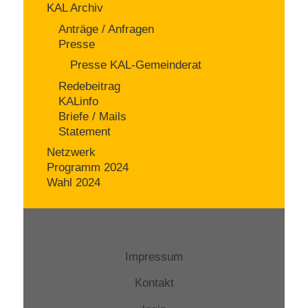
KAL Archiv
Anträge / Anfragen
Presse
Presse KAL-Gemeinderat
Redebeitrag
KALinfo
Briefe / Mails
Statement
Netzwerk
Programm 2024
Wahl 2024
Impressum
Kontakt