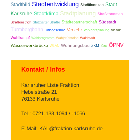
Stadtentwicklung
Stadtbild
Stadt
Stadtfinanzen
Stadtplanung
Stadtklima
Karlsruhe
Straßennamen
Südstadt
Städtepartnerschaft
Straßenstrich
Stuttgarter Straße
Turmbergbahn
Verkehr
Uhlandschule
Verkehrsplanung
Vielfalt
Wahlkampf
Wahlprogramm
Wahlprüfsteine
Waldstadt
ÖPNV
Wasserwerkbrücke
Wohnungsbau
ZKM
Zoo
WLAN
Kontakt / Infos
Karlsruher Liste Fraktion
Hebelstraße 21
76133 Karlsruhe
Tel.: 0721-133-1094 / -1066
E-Mail:
KAL@fraktion.karlsruhe.de