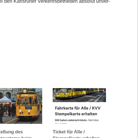
bei den Karlsruher Verkehrsbetrieben absolut unver­
ellung des
Ticket für Alle /