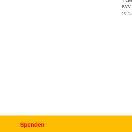
Tick
KVV
25. J
Spenden