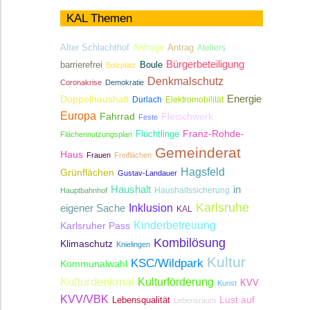
KAL Themen
Antrag
Alter Schlachthof
Anfrage
Ateliers
Bürgerbeteiligung
Boule
barrierefrei
Bolzplatz
Denkmalschutz
Coronakrise
Demokratie
Energie
Doppelhaushalt
Durlach
Elektromobilität
Europa
Fahrrad
Fleischwerk
Feste
Franz-Rohde-
Flüchtlinge
Flächennutzungsplan
Gemeinderat
Haus
Frauen
Freiflächen
Hagsfeld
Grünflächen
Gustav-Landauer
Haushalt
in
Haushaltssicherung
Hauptbahnhof
Karlsruhe
Inklusion
eigener Sache
KAL
Kinderbetreuung
Karlsruher Pass
Kombilösung
Klimaschutz
Knielingen
Kultur
KSC/Wildpark
Kommunalwahl
Kulturdenkmal
Kulturförderung
KVV
Kunst
KVV/VBK
Lebensqualität
Lust auf
Lebensraum