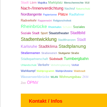
Stadt
Lärm
Marktplatz
Majolika
Menschenrechte
Müll
Nach-/Innenverdichtung
Nachruf
Naturschutz
Nordtangente
Plätze
Radfahrer
Papiertonne
Radverkehr
Rappenwört
Religionsfreiheit
Rheinbrücke
Soziales
Rheinhafen
Schulen
Stadtbild
Staatstheater
Soziale Stadt
Sport
Stadtentwicklung
Stadt
Stadtfinanzen
Stadtplanung
Stadtklima
Karlsruhe
Straßennamen
Straßenstrich
Stuttgarter Straße
Turmbergbahn
Südstadt
Städtepartnerschaft
Verkehr
Uhlandschule
Verkehrsplanung
Vielfalt
Wahlkampf
Wahlprogramm
Wahlprüfsteine
Waldstadt
Wasserwerkbrücke
Wohnungsbau
ZKM
WLAN
ÖPNV
Zoo
Kontakt / Infos