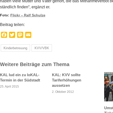
ha­ben viele Mütter und Väter gehört, die das Mitnahmever­bot 
ständlich finden“, ergänzt er.
Foto:
Flickr – Ralf Schulze
Beitrag teilen:
Facebook
Twitter
Mastodon
Email
Kinderbetreuung
KVV/VBK
Weitere Beiträge zum Thema
KAL lud ein zu loKAL-
KAL: KVV sollte
Termin in der Südstadt
Tariferhöhungen
aussetzen
25. April 2015
2. Oktober 2012
Umst