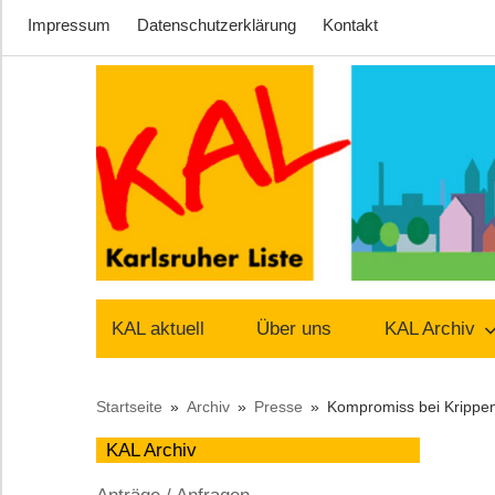
Impressum
Datenschutzerklärung
Kontakt
Zum
Inhalt
springen
Lust
Karlsruher
auf
KAL aktuell
Über uns
KAL Archiv
Stadt
Liste
Startseite
Archiv
Presse
Kompromiss bei Krippe
–
KAL Archiv