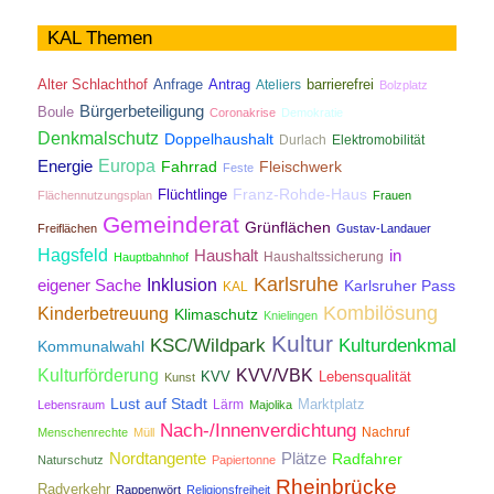
KAL Themen
Antrag
Alter Schlachthof
Anfrage
Ateliers
barrierefrei
Bolzplatz
Bürgerbeteiligung
Boule
Coronakrise
Demokratie
Denkmalschutz
Doppelhaushalt
Durlach
Elektromobilität
Energie
Europa
Fahrrad
Fleischwerk
Feste
Franz-Rohde-Haus
Flüchtlinge
Flächennutzungsplan
Frauen
Gemeinderat
Grünflächen
Freiflächen
Gustav-Landauer
Hagsfeld
Haushalt
in
Haushaltssicherung
Hauptbahnhof
Karlsruhe
Inklusion
eigener Sache
Karlsruher Pass
KAL
Kombilösung
Kinderbetreuung
Klimaschutz
Knielingen
Kultur
KSC/Wildpark
Kulturdenkmal
Kommunalwahl
Kulturförderung
KVV/VBK
KVV
Lebensqualität
Kunst
Lust auf Stadt
Lärm
Marktplatz
Lebensraum
Majolika
Nach-/Innenverdichtung
Nachruf
Menschenrechte
Müll
Nordtangente
Plätze
Radfahrer
Naturschutz
Papiertonne
Rheinbrücke
Radverkehr
Rappenwört
Religionsfreiheit