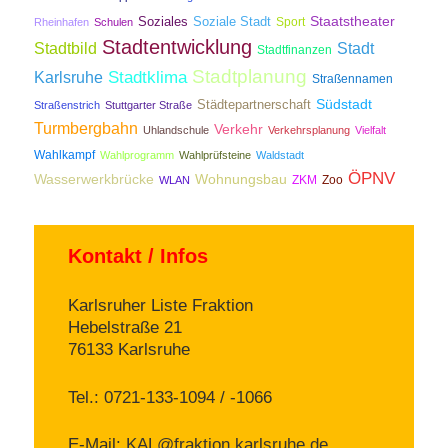
Staatstheater
Soziales
Soziale Stadt
Sport
Rheinhafen
Schulen
Stadtentwicklung
Stadtbild
Stadt
Stadtfinanzen
Stadtplanung
Stadtklima
Karlsruhe
Straßennamen
Südstadt
Städtepartnerschaft
Straßenstrich
Stuttgarter Straße
Turmbergbahn
Verkehr
Uhlandschule
Verkehrsplanung
Vielfalt
Wahlkampf
Wahlprogramm
Wahlprüfsteine
Waldstadt
ÖPNV
Wasserwerkbrücke
Wohnungsbau
ZKM
Zoo
WLAN
Kontakt / Infos
Karlsruher Liste Fraktion
Hebelstraße 21
76133 Karlsruhe
Tel.: 0721-133-1094 / -1066
E-Mail:
KAL@fraktion.karlsruhe.de