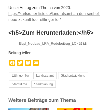
Unser Antrag zum Thema von 2020:
https://karlsruher-liste.de/landratsamt-an-den-seehof-
neue-zukunft-fuer-ettlinger-tor/
<h5>Zum Herunterladen:</h5>
Bbpl_Neubau_LRA_Redebeitrag_LC
• 35 kB
Beitrag teilen:
Facebook
Twitter
Mastodon
Email
Ettlinger Tor
Landratsamt
Stadtentwicklung
Stadtklima
Stadtplanung
Weitere Beiträge zum Thema