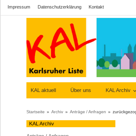
Impressum
Datenschutzerklärung
Kontakt
Zum
Inhalt
springen
Lust
Karlsruher
auf
KAL aktuell
Über uns
KAL Archiv
Stadt
Liste
Startseite
Archiv
Anträge / Anfragen
zurückgezog
–
KAL Archiv