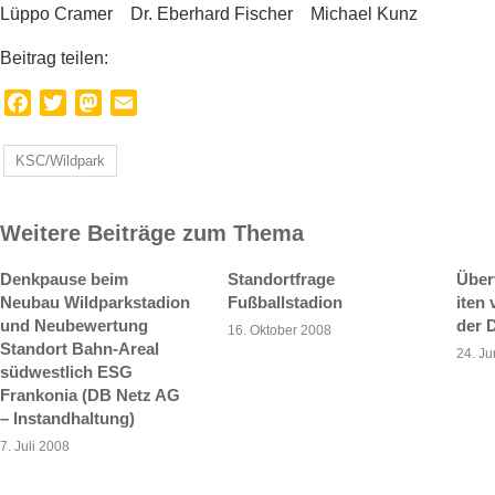
Lüppo Cramer Dr. Eberhard Fischer Michael Kunz
Beitrag teilen:
Facebook
Twitter
Mastodon
Email
KSC/Wildpark
Weitere Beiträge zum Thema
Denkpause beim
Standortfrage
Über
Neubau Wildparkstadion
Fußballstadion
iten
und Neubewertung
der D
16. Oktober 2008
Standort Bahn-Areal
24. Ju
südwestlich ESG
Frankonia (DB Netz AG
– Instandhaltung)
7. Juli 2008