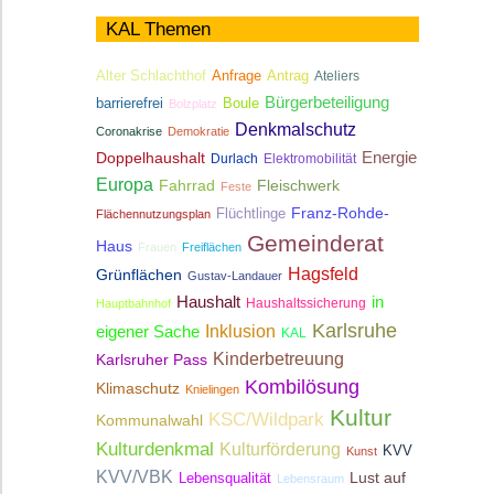
KAL Themen
Antrag
Alter Schlachthof
Anfrage
Ateliers
Bürgerbeteiligung
Boule
barrierefrei
Bolzplatz
Denkmalschutz
Coronakrise
Demokratie
Energie
Doppelhaushalt
Durlach
Elektromobilität
Europa
Fahrrad
Fleischwerk
Feste
Franz-Rohde-
Flüchtlinge
Flächennutzungsplan
Gemeinderat
Haus
Frauen
Freiflächen
Hagsfeld
Grünflächen
Gustav-Landauer
Haushalt
in
Haushaltssicherung
Hauptbahnhof
Karlsruhe
Inklusion
eigener Sache
KAL
Kinderbetreuung
Karlsruher Pass
Kombilösung
Klimaschutz
Knielingen
Kultur
KSC/Wildpark
Kommunalwahl
Kulturdenkmal
Kulturförderung
KVV
Kunst
KVV/VBK
Lebensqualität
Lust auf
Lebensraum