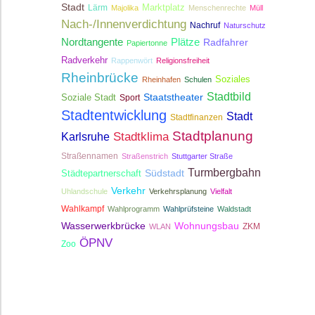
Stadt
Lärm
Marktplatz
Majolika
Menschenrechte
Müll
Nach-/Innenverdichtung
Nachruf
Naturschutz
Nordtangente
Plätze
Radfahrer
Papiertonne
Radverkehr
Rappenwört
Religionsfreiheit
Rheinbrücke
Soziales
Rheinhafen
Schulen
Stadtbild
Staatstheater
Soziale Stadt
Sport
Stadtentwicklung
Stadt
Stadtfinanzen
Stadtplanung
Stadtklima
Karlsruhe
Straßennamen
Straßenstrich
Stuttgarter Straße
Turmbergbahn
Südstadt
Städtepartnerschaft
Verkehr
Uhlandschule
Verkehrsplanung
Vielfalt
Wahlkampf
Wahlprogramm
Wahlprüfsteine
Waldstadt
Wasserwerkbrücke
Wohnungsbau
ZKM
WLAN
ÖPNV
Zoo