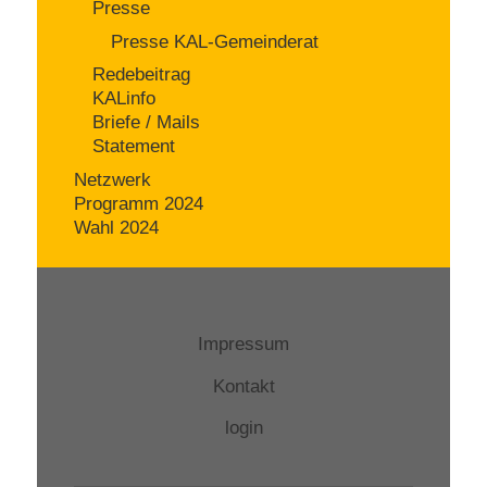
Presse
Presse KAL-Gemeinderat
Redebeitrag
KALinfo
Briefe / Mails
Statement
Netzwerk
Programm 2024
Wahl 2024
Impressum
Kontakt
login