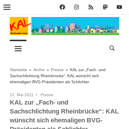
KAL
KAL
KAL
KAL
KAL
Navigation
auf
auf
RSS
bei
auf
Zum
Facebook
Instagram
Mastodon
YouT
Inhalt
springen
Lust
Karlsruher
auf
Stadt
Liste
–
Startseite
Archiv
Presse
KAL zur „Fach- und
Sachschlichtung Rheinbrücke“: KAL wünscht sich
ehemaligen BVG-Präsidenten als Schlichter
KAL
22. Mai 2011
Presse
KAL zur „Fach- und
Sachschlichtung Rheinbrücke“: KAL
wünscht sich ehemaligen BVG-