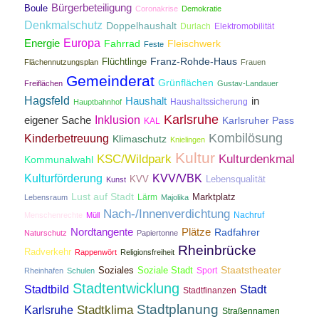
Bürgerbeteiligung
Boule
Coronakrise
Demokratie
Denkmalschutz
Doppelhaushalt
Durlach
Elektromobilität
Energie
Europa
Fahrrad
Fleischwerk
Feste
Franz-Rohde-Haus
Flüchtlinge
Flächennutzungsplan
Frauen
Gemeinderat
Grünflächen
Freiflächen
Gustav-Landauer
Hagsfeld
Haushalt
in
Haushaltssicherung
Hauptbahnhof
Karlsruhe
Inklusion
eigener Sache
Karlsruher Pass
KAL
Kombilösung
Kinderbetreuung
Klimaschutz
Knielingen
Kultur
KSC/Wildpark
Kulturdenkmal
Kommunalwahl
Kulturförderung
KVV/VBK
KVV
Lebensqualität
Kunst
Lust auf Stadt
Lärm
Marktplatz
Lebensraum
Majolika
Nach-/Innenverdichtung
Nachruf
Menschenrechte
Müll
Nordtangente
Plätze
Radfahrer
Naturschutz
Papiertonne
Rheinbrücke
Radverkehr
Rappenwört
Religionsfreiheit
Staatstheater
Soziales
Soziale Stadt
Sport
Rheinhafen
Schulen
Stadtentwicklung
Stadtbild
Stadt
Stadtfinanzen
Stadtplanung
Stadtklima
Karlsruhe
Straßennamen