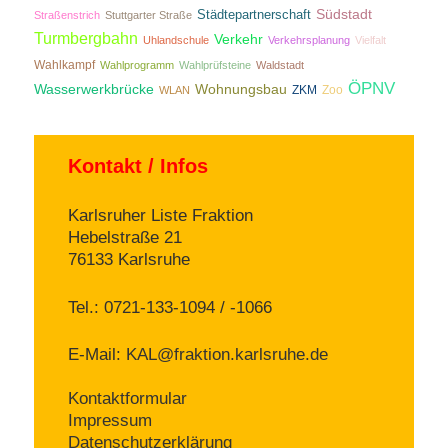
Südstadt
Städtepartnerschaft
Straßenstrich
Stuttgarter Straße
Turmbergbahn
Verkehr
Uhlandschule
Verkehrsplanung
Vielfalt
Wahlkampf
Wahlprogramm
Wahlprüfsteine
Waldstadt
ÖPNV
Wasserwerkbrücke
Wohnungsbau
ZKM
Zoo
WLAN
Kontakt / Infos
Karlsruher Liste Fraktion
Hebelstraße 21
76133 Karlsruhe
Tel.: 0721-133-1094 / -1066
E-Mail:
KAL@fraktion.karlsruhe.de
Kontaktformular
Impressum
Datenschutzerklärung