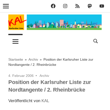
KAL
KAL
KAL
KAL
KAL
Navigation
auf
auf
RSS
bei
auf
Zum
Facebook
Instagram
Mastodon
YouT
Inhalt
springen
Lust
Karlsruher
auf
Stadt
Liste
–
Startseite
Archiv
Position der Karlsruher Liste zur
Nordtangente / 2. Rheinbrücke
KAL
4. Februar 2006
Archiv
Position der Karlsruher Liste zur
Nordtangente / 2. Rheinbrücke
Veröffentlicht von
KAL