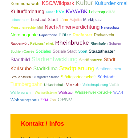
Kultur
KSC/Wildpark
Kulturdenkmal
Kommunalwahl
Kulturförderung
KVV/VBK
KVV
Lebensqualität
Kunst
Lust auf Stadt
Lärm
Marktplatz
Lebensraum
Majolika
Nach-/Innenverdichtung
Menschenrechte
Müll
Naturschutz
Nordtangente
Plätze
Radfahrer
Radverkehr
Papiertonne
Rheinbrücke
Rappenwört
Religionsfreiheit
Rheinhafen
Schulen
Staatstheater
Soziales
Soziale Stadt
Sport
Sophien-Carrée
Stadtentwicklung
Stadtbild
Stadt
Stadtfinanzen
Stadtplanung
Stadtklima
Karlsruhe
Straßennamen
Südstadt
Städtepartnerschaft
Straßenstrich
Stuttgarter Straße
Turmbergbahn
Verkehr
Uhlandschule
Verkehrsplanung
Vielfalt
Wasserwerkbrücke
Wahlprogramm
Wahlprüfsteine
Waldstadt
WLAN
ÖPNV
Wohnungsbau
ZKM
Zoo
Kontakt / Infos