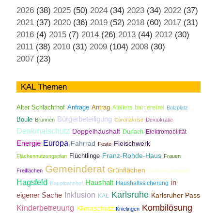
2026
(38)
2025
(50)
2024
(34)
2023
(34)
2022
(37)
2021
(37)
2020
(36)
2019
(52)
2018
(60)
2017
(31)
2016
(4)
2015
(7)
2014
(26)
2013
(44)
2012
(30)
2011
(38)
2010
(31)
2009
(104)
2008
(30)
2007
(23)
KAL Themen
Antrag
Alter Schlachthof
Anfrage
Ateliers
barrierefrei
Bolzplatz
Bürgerbeteiligung
Boule
Brunnen
Coronakrise
Demokratie
Denkmalschutz
Doppelhaushalt
Durlach
Elektromobilität
Energie
Europa
Fahrrad
Fleischwerk
Feste
Franz-Rohde-Haus
Flüchtlinge
Flächennutzungsplan
Frauen
Gemeinderat
Grünflächen
Freiflächen
Gustav-Landauer
Hagsfeld
Haushalt
in
Haushaltssicherung
Hauptbahnhof
Karlsruhe
Inklusion
eigener Sache
Karlsruher Pass
KAL
Kombilösung
Kinderbetreuung
Klimaschutz
Knielingen