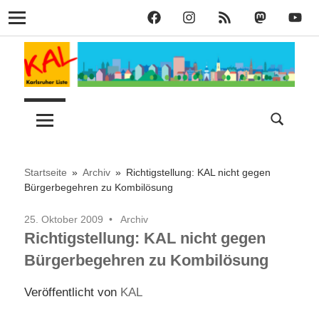
KAL
KAL
KAL
KAL
KAL
Navigation
auf
auf
RSS
bei
auf
Zum
Facebook
Instagram
Mastodon
YouT
Inhalt
springen
Lust
Karlsruher
auf
Stadt
Liste
–
Startseite
Archiv
Richtigstellung: KAL nicht gegen
Bürgerbegehren zu Kombilösung
KAL
25. Oktober 2009
Archiv
Richtigstellung: KAL nicht gegen
Bürgerbegehren zu Kombilösung
Veröffentlicht von
KAL