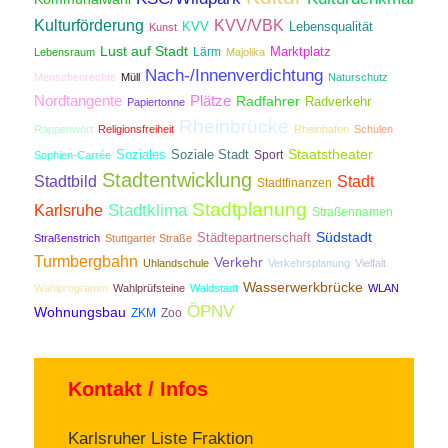
Kulturförderung
KVV/VBK
KVV
Lebensqualität
Kunst
Lust auf Stadt
Lärm
Marktplatz
Lebensraum
Majolika
Nach-/Innenverdichtung
Menschenrechte
Müll
Naturschutz
Nordtangente
Plätze
Radfahrer
Radverkehr
Papiertonne
Rheinbrücke
Rappenwört
Religionsfreiheit
Rheinhafen
Schulen
Staatstheater
Soziales
Soziale Stadt
Sport
Sophien-Carrée
Stadtentwicklung
Stadtbild
Stadt
Stadtfinanzen
Stadtplanung
Stadtklima
Karlsruhe
Straßennamen
Südstadt
Städtepartnerschaft
Straßenstrich
Stuttgarter Straße
Turmbergbahn
Verkehr
Uhlandschule
Verkehrsplanung
Vielfalt
Wasserwerkbrücke
Wahlprogramm
Wahlprüfsteine
Waldstadt
WLAN
ÖPNV
Wohnungsbau
ZKM
Zoo
Kontakt / Infos
Karlsruher Liste Fraktion