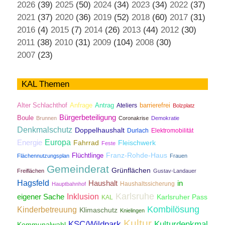
2026
(39)
2025
(50)
2024
(34)
2023
(34)
2022
(37)
2021
(37)
2020
(36)
2019
(52)
2018
(60)
2017
(31)
2016
(4)
2015
(7)
2014
(26)
2013
(44)
2012
(30)
2011
(38)
2010
(31)
2009
(104)
2008
(30)
2007
(23)
KAL Themen
Antrag
Alter Schlachthof
Anfrage
Ateliers
barrierefrei
Bolzplatz
Bürgerbeteiligung
Boule
Brunnen
Coronakrise
Demokratie
Denkmalschutz
Doppelhaushalt
Durlach
Elektromobilität
Energie
Europa
Fahrrad
Fleischwerk
Feste
Franz-Rohde-Haus
Flüchtlinge
Flächennutzungsplan
Frauen
Gemeinderat
Grünflächen
Freiflächen
Gustav-Landauer
Hagsfeld
Haushalt
in
Haushaltssicherung
Hauptbahnhof
Karlsruhe
Inklusion
eigener Sache
Karlsruher Pass
KAL
Kombilösung
Kinderbetreuung
Klimaschutz
Knielingen
Kultur
KSC/Wildpark
Kulturdenkmal
Kommunalwahl