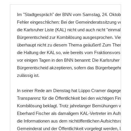
Im "Stadtgespräch" der BNN vom Samstag, 24. Oktober, hat 
Fehler eingeschlichen: Bei der Gemeinderatssitzung vom 20.
die Karlsruher Liste (KAL) nicht und auch nicht "einmal mehr
Bürgerentscheid zur Kombilösung ausgesprochen. Vielmehr h
überhaupt nicht zu diesem Thema geäußert! Zum Thema Bürg
die Haltung der KAL so, wie bereits vom Fraktionsvorsitzen
vor einigen Tagen in den BNN benannt: Die Karlsruher Liste w
Bürgerentscheid akzeptieren, sofern das Bürgerbegehren daz
zulässig ist.

In seiner Rede am Dienstag hat Lüppo Cramer dagegen die 
Transparenz für die Öffentlichkeit bei den wichtigen Finanzfa
Kombilösung beklagt. Trotz jahrelanger Bemühungen von uns
Eberhard Fischer als damaligem KAL-Vertreter im Aufsichtsra
die Informationen aus dem nichtöffentlichen Aufsichtsrat auc
Gemeinderat und der Öffentlichkeit vorgelegt werden, lagen e