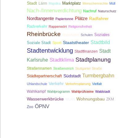
Stadt
Lärm
Marktplatz
Majolika
Menschenrechte
Müll
Nach-/Innenverdichtung
Nachruf
Naturschutz
Nordtangente
Plätze
Radfahrer
Papiertonne
Radverkehr
Rappenwört
Religionsfreiheit
Rheinbrücke
Soziales
Rheinhafen
Schulen
Stadtbild
Staatstheater
Soziale Stadt
Sport
Stadtentwicklung
Stadt
Stadtfinanzen
Stadtplanung
Stadtklima
Karlsruhe
Straßennamen
Straßenstrich
Stuttgarter Straße
Turmbergbahn
Südstadt
Städtepartnerschaft
Verkehr
Uhlandschule
Verkehrsplanung
Vielfalt
Wahlkampf
Wahlprogramm
Wahlprüfsteine
Waldstadt
Wasserwerkbrücke
Wohnungsbau
ZKM
WLAN
ÖPNV
Zoo