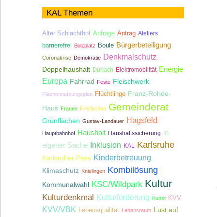
KAL Themen
Antrag
Alter Schlachthof
Anfrage
Ateliers
Bürgerbeteiligung
Boule
barrierefrei
Bolzplatz
Denkmalschutz
Coronakrise
Demokratie
Energie
Doppelhaushalt
Durlach
Elektromobilität
Europa
Fahrrad
Fleischwerk
Feste
Franz-Rohde-
Flüchtlinge
Flächennutzungsplan
Gemeinderat
Haus
Frauen
Freiflächen
Hagsfeld
Grünflächen
Gustav-Landauer
Haushalt
in
Haushaltssicherung
Hauptbahnhof
Karlsruhe
Inklusion
eigener Sache
KAL
Kinderbetreuung
Karlsruher Pass
Kombilösung
Klimaschutz
Knielingen
Kultur
KSC/Wildpark
Kommunalwahl
Kulturdenkmal
Kulturförderung
KVV
Kunst
KVV/VBK
Lebensqualität
Lust auf
Lebensraum