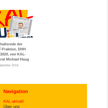
haltsrede der
-Fraktion, DHH
/2020, von KAL-
trat Michael Haug
eptember 2018
Navigation
KAL aktuell
Über uns