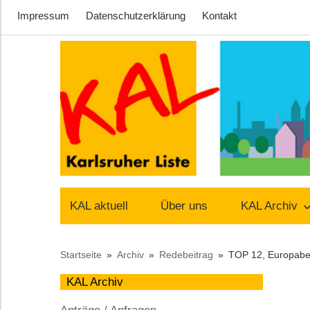
Impressum
Datenschutzerklärung
Kontakt
Zum
Inhalt
springen
Lust
Karlsruher
auf
KAL aktuell
Über uns
KAL Archiv
Stadt
Liste
Startseite
Archiv
Redebeitrag
TOP 12, Europaber
–
KAL Archiv