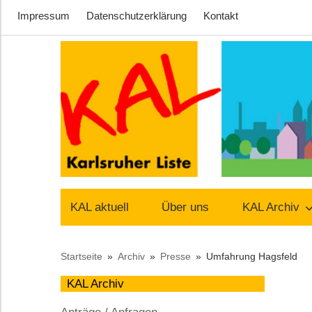
Impressum
Datenschutzerklärung
Kontakt
Zum
Inhalt
springen
Lust
Karlsruher
auf
KAL aktuell
Über uns
KAL Archiv
Stadt
Liste
Startseite
Archiv
Presse
Umfahrung Hagsfeld
–
KAL Archiv