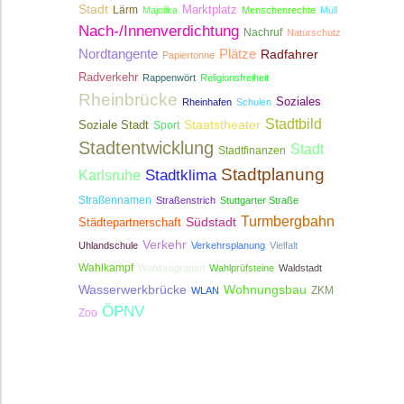
Stadt
Lärm
Marktplatz
Majolika
Menschenrechte
Müll
Nach-/Innenverdichtung
Nachruf
Naturschutz
Nordtangente
Plätze
Radfahrer
Papiertonne
Radverkehr
Rappenwört
Religionsfreiheit
Rheinbrücke
Soziales
Rheinhafen
Schulen
Stadtbild
Staatstheater
Soziale Stadt
Sport
Stadtentwicklung
Stadt
Stadtfinanzen
Stadtplanung
Stadtklima
Karlsruhe
Straßennamen
Straßenstrich
Stuttgarter Straße
Turmbergbahn
Südstadt
Städtepartnerschaft
Verkehr
Uhlandschule
Verkehrsplanung
Vielfalt
Wahlkampf
Wahlprogramm
Wahlprüfsteine
Waldstadt
Wasserwerkbrücke
Wohnungsbau
ZKM
WLAN
ÖPNV
Zoo