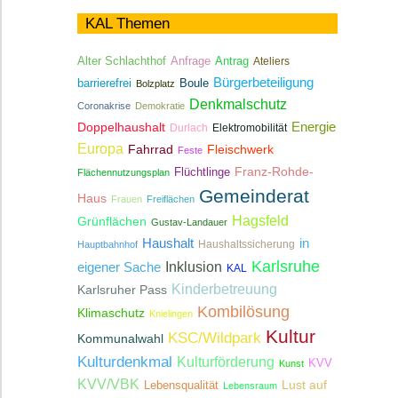
KAL Themen
Antrag
Alter Schlachthof
Anfrage
Ateliers
Bürgerbeteiligung
Boule
barrierefrei
Bolzplatz
Denkmalschutz
Coronakrise
Demokratie
Energie
Doppelhaushalt
Durlach
Elektromobilität
Europa
Fahrrad
Fleischwerk
Feste
Franz-Rohde-
Flüchtlinge
Flächennutzungsplan
Gemeinderat
Haus
Frauen
Freiflächen
Hagsfeld
Grünflächen
Gustav-Landauer
Haushalt
in
Haushaltssicherung
Hauptbahnhof
Karlsruhe
Inklusion
eigener Sache
KAL
Kinderbetreuung
Karlsruher Pass
Kombilösung
Klimaschutz
Knielingen
Kultur
KSC/Wildpark
Kommunalwahl
Kulturdenkmal
Kulturförderung
KVV
Kunst
KVV/VBK
Lebensqualität
Lust auf
Lebensraum