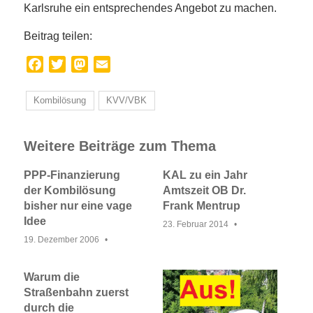
Karlsruhe ein entsprechendes Angebot zu machen.
Beitrag teilen:
Facebook
Twitter
Mastodon
Email
Kombilösung
KVV/VBK
Weitere Beiträge zum Thema
PPP-Finanzierung
KAL zu ein Jahr
der Kombilösung
Amtszeit OB Dr.
bisher nur eine vage
Frank Mentrup
Idee
23. Februar 2014
19. Dezember 2006
Warum die
Straßenbahn zuerst
durch die