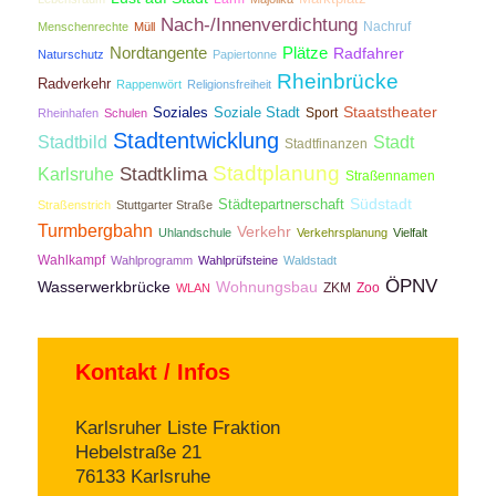
Nach-/Innenverdichtung
Nachruf
Menschenrechte
Müll
Nordtangente
Plätze
Radfahrer
Naturschutz
Papiertonne
Rheinbrücke
Radverkehr
Rappenwört
Religionsfreiheit
Staatstheater
Soziales
Soziale Stadt
Sport
Rheinhafen
Schulen
Stadtentwicklung
Stadtbild
Stadt
Stadtfinanzen
Stadtplanung
Stadtklima
Karlsruhe
Straßennamen
Südstadt
Städtepartnerschaft
Straßenstrich
Stuttgarter Straße
Turmbergbahn
Verkehr
Uhlandschule
Verkehrsplanung
Vielfalt
Wahlkampf
Wahlprogramm
Wahlprüfsteine
Waldstadt
ÖPNV
Wasserwerkbrücke
Wohnungsbau
ZKM
Zoo
WLAN
Kontakt / Infos
Karlsruher Liste Fraktion
Hebelstraße 21
76133 Karlsruhe