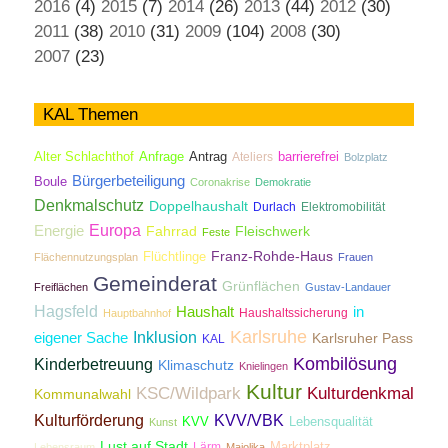
2016
(4)
2015
(7)
2014
(26)
2013
(44)
2012
(30)
2011
(38)
2010
(31)
2009
(104)
2008
(30)
2007
(23)
KAL Themen
Antrag
Alter Schlachthof
Anfrage
Ateliers
barrierefrei
Bolzplatz
Bürgerbeteiligung
Boule
Coronakrise
Demokratie
Denkmalschutz
Doppelhaushalt
Durlach
Elektromobilität
Energie
Europa
Fahrrad
Fleischwerk
Feste
Franz-Rohde-Haus
Flüchtlinge
Flächennutzungsplan
Frauen
Gemeinderat
Grünflächen
Freiflächen
Gustav-Landauer
Hagsfeld
Haushalt
in
Haushaltssicherung
Hauptbahnhof
Karlsruhe
Inklusion
eigener Sache
Karlsruher Pass
KAL
Kombilösung
Kinderbetreuung
Klimaschutz
Knielingen
Kultur
KSC/Wildpark
Kulturdenkmal
Kommunalwahl
Kulturförderung
KVV/VBK
KVV
Lebensqualität
Kunst
Lust auf Stadt
Lärm
Marktplatz
Lebensraum
Majolika