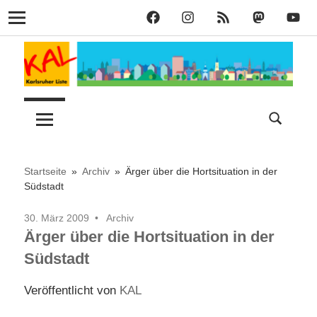
KAL
KAL
KAL
KAL
KAL
Navigation
auf
auf
RSS
bei
auf
Zum
Facebook
Instagram
Mastodon
YouT
Inhalt
springen
Lust
Karlsruher
auf
Stadt
Liste
–
Startseite
Archiv
Ärger über die Hortsituation in der
Südstadt
KAL
30. März 2009
Archiv
Ärger über die Hortsituation in der
Südstadt
Veröffentlicht von
KAL