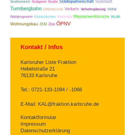
Südstadt
Städtepartnerschaft
Straßenstrich
Stuttgarter Straße
Turmbergbahn
Verkehr
Uhlandschule
Verkehrsplanung
Vielfalt
Wasserwerkbrücke
Wahlprogramm
Wahlprüfsteine
Waldstadt
WLAN
ÖPNV
Wohnungsbau
ZKM
Zoo
Kontakt / Infos
Karlsruher Liste Fraktion
Hebelstraße 21
76133 Karlsruhe
Tel.: 0721-133-1094 / -1066
E-Mail:
KAL@fraktion.karlsruhe.de
Kontaktformular
Impressum
Datenschutzerklärung