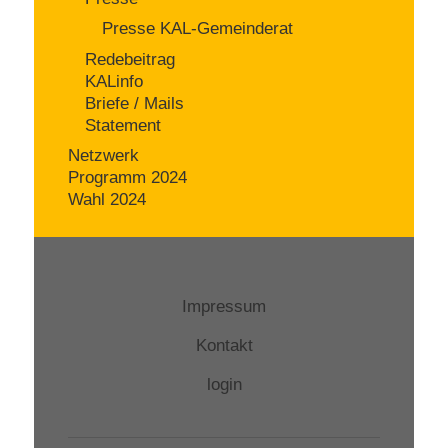
Presse KAL-Gemeinderat
Redebeitrag
KALinfo
Briefe / Mails
Statement
Netzwerk
Programm 2024
Wahl 2024
Impressum
Kontakt
login