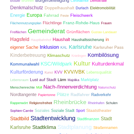
Bürgerbeteiligung
Boule
Brunnen
Coronakrise
Demokratie
Denkmalschutz
Doppelhaushalt
Durlach
Elektromobilität
Energie
Europa
Fahrrad
Fleischwerk
Feste
Franz-Rohde-Haus
Flüchtlinge
Flächennutzungsplan
Frauen
Gemeinderat
Grünflächen
Freiflächen
Gustav-Landauer
Hagsfeld
Haushalt
in
Haushaltssicherung
Hauptbahnhof
Karlsruhe
Inklusion
eigener Sache
Karlsruher Pass
KAL
Kombilösung
Kinderbetreuung
Klimaschutz
Knielingen
Kultur
KSC/Wildpark
Kulturdenkmal
Kommunalwahl
Kulturförderung
KVV/VBK
KVV
Lebensqualität
Kunst
Lust auf Stadt
Lärm
Marktplatz
Lebensraum
Majolika
Nach-/Innenverdichtung
Menschenrechte
Müll
Naturschutz
Nordtangente
Plätze
Radfahrer
Radverkehr
Papiertonne
Rheinbrücke
Rappenwört
Religionsfreiheit
Rheinhafen
Schulen
Staatstheater
Soziales
Soziale Stadt
Sport
Sophien-Carrée
Stadtentwicklung
Stadtbild
Stadt
Stadtfinanzen
Stadtplanung
Stadtklima
Karlsruhe
Straßennamen