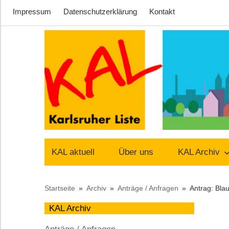
Impressum
Datenschutzerklärung
Kontakt
Zum
Inhalt
springen
Lust
Karlsruher
auf
KAL aktuell
Über uns
KAL Archiv
Stadt
Liste
Startseite
Archiv
Anträge / Anfragen
Antrag: Blau
–
KAL Archiv