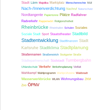
Stadt
Lärm
Marktplatz
Majolika
Menschenrechte
Müll
Nach-/Innenverdichtung
Nachruf
Naturschutz
Nordtangente
Plätze
Radfahrer
Papiertonne
Radverkehr
Rappenwört
Religionsfreiheit
Rheinbrücke
Soziales
Rheinhafen
Schulen
Stadtbild
Staatstheater
Soziale Stadt
Sport
Stadtentwicklung
Stadt
Stadtfinanzen
Stadtplanung
Stadtklima
Karlsruhe
Straßennamen
Straßenstrich
Stuttgarter Straße
Turmbergbahn
Südstadt
Städtepartnerschaft
Verkehr
Uhlandschule
Verkehrsplanung
Vielfalt
Wahlkampf
Wahlprogramm
Wahlprüfsteine
Waldstadt
Wasserwerkbrücke
Wohnungsbau
ZKM
WLAN
ÖPNV
Zoo