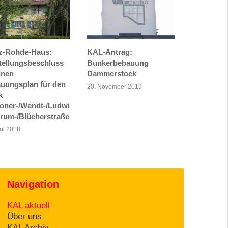
z-Rohde-Haus:
KAL-Antrag:
tellungsbeschluss
Bunkerbebauung
inen
Dammerstock
uungsplan für den
20. November 2019
k
oner-/Wendt-/Ludwi
rum-/Blücherstraße
ril 2018
Navigation
KAL aktuell
Über uns
KAL Archiv