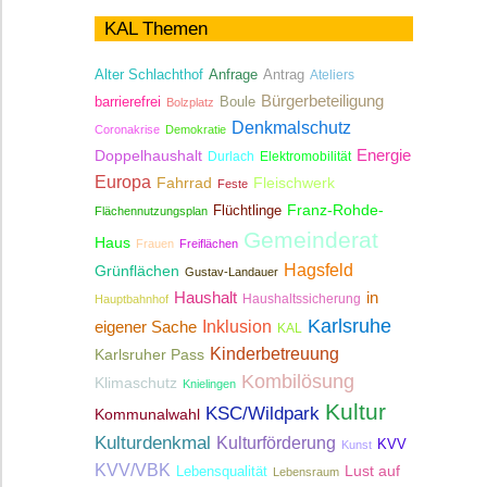
KAL Themen
Antrag
Alter Schlachthof
Anfrage
Ateliers
Bürgerbeteiligung
Boule
barrierefrei
Bolzplatz
Denkmalschutz
Coronakrise
Demokratie
Energie
Doppelhaushalt
Durlach
Elektromobilität
Europa
Fahrrad
Fleischwerk
Feste
Franz-Rohde-
Flüchtlinge
Flächennutzungsplan
Gemeinderat
Haus
Frauen
Freiflächen
Hagsfeld
Grünflächen
Gustav-Landauer
Haushalt
in
Haushaltssicherung
Hauptbahnhof
Karlsruhe
Inklusion
eigener Sache
KAL
Kinderbetreuung
Karlsruher Pass
Kombilösung
Klimaschutz
Knielingen
Kultur
KSC/Wildpark
Kommunalwahl
Kulturdenkmal
Kulturförderung
KVV
Kunst
KVV/VBK
Lebensqualität
Lust auf
Lebensraum