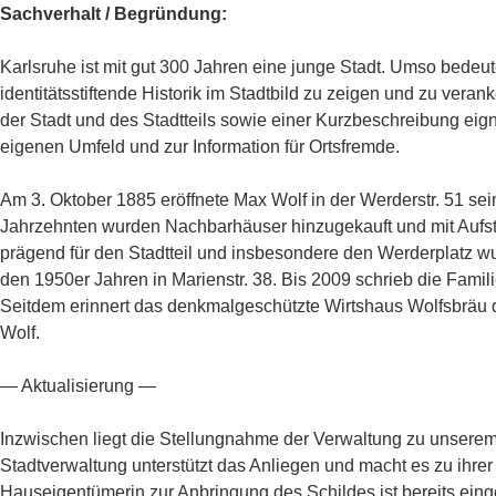
Sachverhalt / Begründung:
Karlsruhe ist mit gut 300 Jahren eine junge Stadt. Umso bedeut
identitätsstiftende Historik im Stadtbild zu zeigen und zu ver
der Stadt und des Stadtteils sowie einer Kurzbeschreibung eign
eigenen Umfeld und zur Information für Ortsfremde.
Am 3. Oktober 1885 eröffnete Max Wolf in der Werderstr. 51 sei
Jahrzehnten wurden Nachbarhäuser hinzugekauft und mit Aufst
prägend für den Stadtteil und insbesondere den Werderplatz wur
den 1950er Jahren in Marienstr. 38. Bis 2009 schrieb die Familie
Seitdem erinnert das denkmalgeschützte Wirtshaus Wolfsbräu
Wolf.
— Aktualisierung —
Inzwischen liegt die Stellungnahme der Verwaltung zu unserem A
Stadtverwaltung unterstützt das Anliegen und macht es zu ihr
Hauseigentümerin zur Anbringung des Schildes ist bereits ein