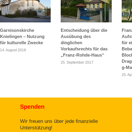
Garnisonskirche
Entscheidung über die
Fran
Knielingen – Nutzung
Ausübung des
Aufs
für kulturelle Zwecke
dinglichen
für e
Vorkaufsrechts für das
Beba
14. August 2018
„Franz-Rohde-Haus“
Bloc
Drag
25. September 2017
g-Ma
25. Ap
Spenden
Wir freuen uns über jede finanzielle
Unterstützung!