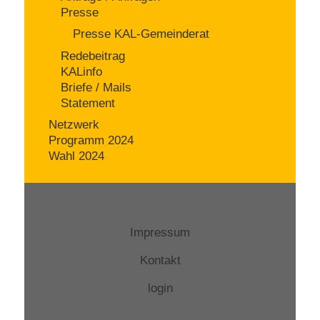
Presse
Presse KAL-Gemeinderat
Redebeitrag
KALinfo
Briefe / Mails
Statement
Netzwerk
Programm 2024
Wahl 2024
Impressum
Kontakt
login