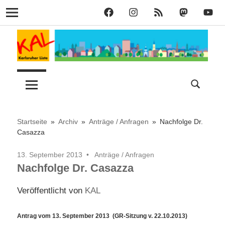
KAL
KAL
KAL
KAL
KAL
Navigation
auf
auf
RSS
bei
auf
Zum
Facebook
Instagram
Mastodon
YouT
Inhalt
springen
Lust
Karlsruher
auf
Stadt
Liste
–
Startseite
Archiv
Anträge / Anfragen
Nachfolge Dr.
Casazza
KAL
13. September 2013
Anträge / Anfragen
Nachfolge Dr. Casazza
Veröffentlicht von
KAL
Antrag vom 13. September 2013 (GR-Sitzung v. 22.10.2013)