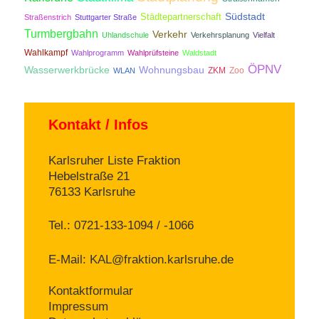
Südstadt
Städtepartnerschaft
Straßenstrich
Stuttgarter Straße
Turmbergbahn
Verkehr
Uhlandschule
Verkehrsplanung
Vielfalt
Wahlkampf
Wahlprogramm
Wahlprüfsteine
Waldstadt
ÖPNV
Wasserwerkbrücke
Wohnungsbau
ZKM
Zoo
WLAN
Kontakt / Infos
Karlsruher Liste Fraktion
Hebelstraße 21
76133 Karlsruhe
Tel.: 0721-133-1094 / -1066
E-Mail:
KAL@fraktion.karlsruhe.de
Kontaktformular
Impressum