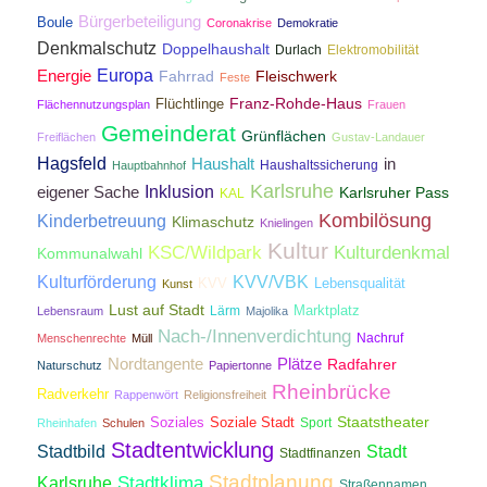
Bürgerbeteiligung
Boule
Coronakrise
Demokratie
Denkmalschutz
Doppelhaushalt
Durlach
Elektromobilität
Energie
Europa
Fahrrad
Fleischwerk
Feste
Franz-Rohde-Haus
Flüchtlinge
Flächennutzungsplan
Frauen
Gemeinderat
Grünflächen
Freiflächen
Gustav-Landauer
Hagsfeld
Haushalt
in
Haushaltssicherung
Hauptbahnhof
Karlsruhe
Inklusion
eigener Sache
Karlsruher Pass
KAL
Kombilösung
Kinderbetreuung
Klimaschutz
Knielingen
Kultur
KSC/Wildpark
Kulturdenkmal
Kommunalwahl
Kulturförderung
KVV/VBK
KVV
Lebensqualität
Kunst
Lust auf Stadt
Lärm
Marktplatz
Lebensraum
Majolika
Nach-/Innenverdichtung
Nachruf
Menschenrechte
Müll
Nordtangente
Plätze
Radfahrer
Naturschutz
Papiertonne
Rheinbrücke
Radverkehr
Rappenwört
Religionsfreiheit
Staatstheater
Soziales
Soziale Stadt
Sport
Rheinhafen
Schulen
Stadtentwicklung
Stadtbild
Stadt
Stadtfinanzen
Stadtplanung
Stadtklima
Karlsruhe
Straßennamen