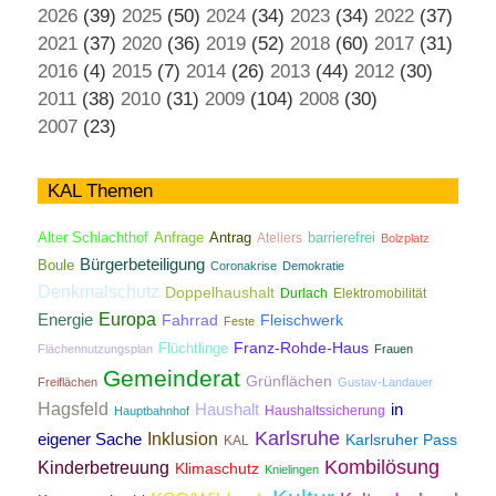
2026
(39)
2025
(50)
2024
(34)
2023
(34)
2022
(37)
2021
(37)
2020
(36)
2019
(52)
2018
(60)
2017
(31)
2016
(4)
2015
(7)
2014
(26)
2013
(44)
2012
(30)
2011
(38)
2010
(31)
2009
(104)
2008
(30)
2007
(23)
KAL Themen
Antrag
Alter Schlachthof
Anfrage
Ateliers
barrierefrei
Bolzplatz
Bürgerbeteiligung
Boule
Coronakrise
Demokratie
Denkmalschutz
Doppelhaushalt
Durlach
Elektromobilität
Energie
Europa
Fahrrad
Fleischwerk
Feste
Franz-Rohde-Haus
Flüchtlinge
Flächennutzungsplan
Frauen
Gemeinderat
Grünflächen
Freiflächen
Gustav-Landauer
Hagsfeld
Haushalt
in
Haushaltssicherung
Hauptbahnhof
Karlsruhe
Inklusion
eigener Sache
Karlsruher Pass
KAL
Kombilösung
Kinderbetreuung
Klimaschutz
Knielingen