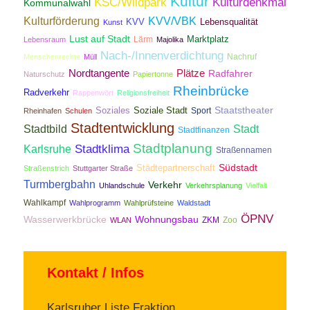
Kultur
KSC/Wildpark
Kulturdenkmal
Kommunalwahl
Kulturförderung
KVV/VBK
KVV
Lebensqualität
Kunst
Lust auf Stadt
Lärm
Marktplatz
Lebensraum
Majolika
Nach-/Innenverdichtung
Nachruf
Menschenrechte
Müll
Nordtangente
Plätze
Radfahrer
Naturschutz
Papiertonne
Rheinbrücke
Radverkehr
Rappenwört
Religionsfreiheit
Staatstheater
Soziales
Soziale Stadt
Sport
Rheinhafen
Schulen
Stadtentwicklung
Stadtbild
Stadt
Stadtfinanzen
Stadtplanung
Stadtklima
Karlsruhe
Straßennamen
Südstadt
Städtepartnerschaft
Straßenstrich
Stuttgarter Straße
Turmbergbahn
Verkehr
Uhlandschule
Verkehrsplanung
Vielfalt
Wahlkampf
Wahlprogramm
Wahlprüfsteine
Waldstadt
ÖPNV
Wasserwerkbrücke
Wohnungsbau
ZKM
Zoo
WLAN
Kontakt / Infos
Karlsruher Liste Fraktion