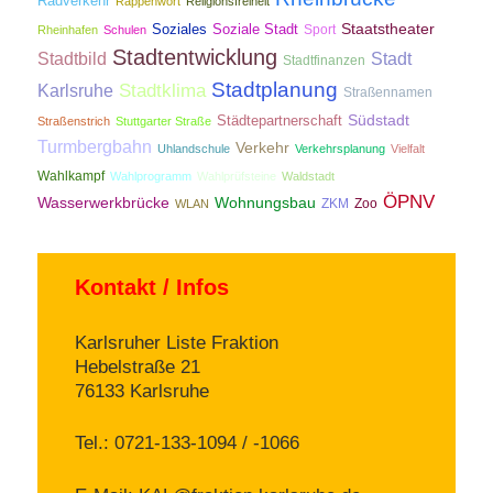
Radverkehr
Rappenwört
Religionsfreiheit
Staatstheater
Soziales
Soziale Stadt
Sport
Rheinhafen
Schulen
Stadtentwicklung
Stadtbild
Stadt
Stadtfinanzen
Stadtplanung
Stadtklima
Karlsruhe
Straßennamen
Südstadt
Städtepartnerschaft
Straßenstrich
Stuttgarter Straße
Turmbergbahn
Verkehr
Uhlandschule
Verkehrsplanung
Vielfalt
Wahlkampf
Wahlprogramm
Wahlprüfsteine
Waldstadt
ÖPNV
Wasserwerkbrücke
Wohnungsbau
ZKM
Zoo
WLAN
Kontakt / Infos
Karlsruher Liste Fraktion
Hebelstraße 21
76133 Karlsruhe
Tel.: 0721-133-1094 / -1066