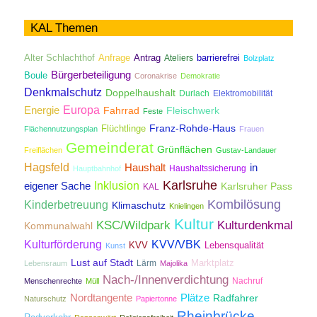
KAL Themen
Antrag
Alter Schlachthof
Anfrage
Ateliers
barrierefrei
Bolzplatz
Bürgerbeteiligung
Boule
Coronakrise
Demokratie
Denkmalschutz
Doppelhaushalt
Durlach
Elektromobilität
Energie
Europa
Fahrrad
Fleischwerk
Feste
Franz-Rohde-Haus
Flüchtlinge
Flächennutzungsplan
Frauen
Gemeinderat
Grünflächen
Freiflächen
Gustav-Landauer
Hagsfeld
Haushalt
in
Haushaltssicherung
Hauptbahnhof
Karlsruhe
Inklusion
eigener Sache
Karlsruher Pass
KAL
Kombilösung
Kinderbetreuung
Klimaschutz
Knielingen
Kultur
KSC/Wildpark
Kulturdenkmal
Kommunalwahl
Kulturförderung
KVV/VBK
KVV
Lebensqualität
Kunst
Lust auf Stadt
Lärm
Marktplatz
Lebensraum
Majolika
Nach-/Innenverdichtung
Nachruf
Menschenrechte
Müll
Nordtangente
Plätze
Radfahrer
Naturschutz
Papiertonne
Rheinbrücke