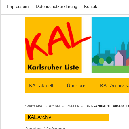
Impressum
Datenschutzerklärung
Kontakt
Zum
Inhalt
springen
Lust
Karlsruher
auf
KAL aktuell
Über uns
KAL Archiv
Stadt
Liste
Startseite
Archiv
Presse
BNN-Artikel zu einem Ja
–
KAL Archiv