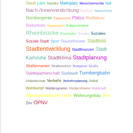
Stadt
Lärm
Marktplatz
Majolika
Menschenrechte
Müll
Nach-/Innenverdichtung
Nachruf
Naturschutz
Nordtangente
Plätze
Radfahrer
Papiertonne
Radverkehr
Rappenwört
Religionsfreiheit
Rheinbrücke
Soziales
Rheinhafen
Schulen
Stadtbild
Staatstheater
Soziale Stadt
Sport
Stadtentwicklung
Stadt
Stadtfinanzen
Stadtplanung
Stadtklima
Karlsruhe
Straßennamen
Straßenstrich
Stuttgarter Straße
Turmbergbahn
Südstadt
Städtepartnerschaft
Verkehr
Uhlandschule
Verkehrsplanung
Vielfalt
Wahlkampf
Wahlprogramm
Wahlprüfsteine
Waldstadt
Wasserwerkbrücke
Wohnungsbau
ZKM
WLAN
ÖPNV
Zoo