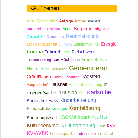
KAL Themen
Antrag
Alter Schlachthof
Anfrage
Ateliers
Bürgerbeteiligung
Boule
barrierefrei
Bolzplatz
Denkmalschutz
Coronakrise
Demokratie
Energie
Doppelhaushalt
Durlach
Elektromobilität
Europa
Fahrrad
Fleischwerk
Feste
Franz-Rohde-
Flüchtlinge
Flächennutzungsplan
Gemeinderat
Haus
Frauen
Freiflächen
Hagsfeld
Grünflächen
Gustav-Landauer
Haushalt
in
Haushaltssicherung
Hauptbahnhof
Karlsruhe
Inklusion
eigener Sache
KAL
Kinderbetreuung
Karlsruher Pass
Kombilösung
Klimaschutz
Knielingen
Kultur
KSC/Wildpark
Kommunalwahl
Kulturdenkmal
Kulturförderung
KVV
Kunst
KVV/VBK
Lebensqualität
Lust auf
Lebensraum