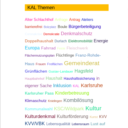
KAL Themen
Antrag
Alter Schlachthof
Anfrage
Ateliers
Bürgerbeteiligung
Boule
barrierefrei
Bolzplatz
Denkmalschutz
Coronakrise
Demokratie
Energie
Doppelhaushalt
Durlach
Elektromobilität
Europa
Fahrrad
Fleischwerk
Feste
Franz-Rohde-
Flüchtlinge
Flächennutzungsplan
Gemeinderat
Haus
Frauen
Freiflächen
Hagsfeld
Grünflächen
Gustav-Landauer
Haushalt
in
Haushaltssicherung
Hauptbahnhof
Karlsruhe
Inklusion
eigener Sache
KAL
Kinderbetreuung
Karlsruher Pass
Kombilösung
Klimaschutz
Knielingen
Kultur
KSC/Wildpark
Kommunalwahl
Kulturdenkmal
Kulturförderung
KVV
Kunst
KVV/VBK
Lebensqualität
Lust auf
Lebensraum