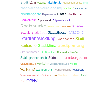
Stadt
Lärm
Marktplatz
Majolika
Menschenrechte
Müll
Nach-/Innenverdichtung
Nachruf
Naturschutz
Nordtangente
Plätze
Radfahrer
Papiertonne
Radverkehr
Rappenwört
Religionsfreiheit
Rheinbrücke
Soziales
Rheinhafen
Schulen
Stadtbild
Staatstheater
Soziale Stadt
Sport
Stadtentwicklung
Stadt
Stadtfinanzen
Stadtplanung
Stadtklima
Karlsruhe
Straßennamen
Straßenstrich
Stuttgarter Straße
Turmbergbahn
Südstadt
Städtepartnerschaft
Verkehr
Uhlandschule
Verkehrsplanung
Vielfalt
Wahlkampf
Wahlprogramm
Wahlprüfsteine
Waldstadt
Wasserwerkbrücke
Wohnungsbau
ZKM
WLAN
ÖPNV
Zoo