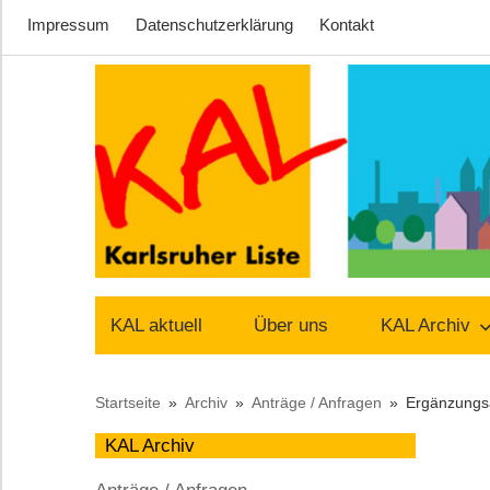
Impressum
Datenschutzerklärung
Kontakt
Zum
Inhalt
springen
Lust
Karlsruher
auf
KAL aktuell
Über uns
KAL Archiv
Stadt
Liste
Startseite
Archiv
Anträge / Anfragen
Ergänzungsa
–
KAL Archiv