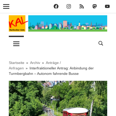
KAL
KAL
KAL
KAL
KAL
Navigation
auf
auf
RSS
bei
auf
Zum
Facebook
Instagram
Mastodon
YouT
Inhalt
springen
Lust
Karlsruher
auf
Stadt
Liste
–
Startseite
Archiv
Anträge /
Anfragen
Interfraktioneller Antrag: Anbindung der
Turmbergbahn – Autonom fahrende Busse
KAL