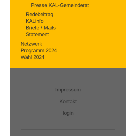
Presse KAL-Gemeinderat
Redebeitrag
KALinfo
Briefe / Mails
Statement
Netzwerk
Programm 2024
Wahl 2024
Impressum
Kontakt
login