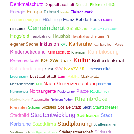
Denkmalschutz
Doppelhaushalt
Durlach
Elektromobilität
Energie
Europa
Fahrrad
Fleischwerk
Feste
Franz-Rohde-Haus
Flüchtlinge
Flächennutzungsplan
Frauen
Gemeinderat
Grünflächen
Freiflächen
Gustav-Landauer
Hagsfeld
Haushalt
in
Haushaltssicherung
Hauptbahnhof
Karlsruhe
Inklusion
eigener Sache
Karlsruher Pass
KAL
Kombilösung
Kinderbetreuung
Klimaschutz
Knielingen
Kultur
KSC/Wildpark
Kulturdenkmal
Kommunalwahl
Kulturförderung
KVV/VBK
KVV
Lebensqualität
Kunst
Lust auf Stadt
Lärm
Marktplatz
Lebensraum
Majolika
Nach-/Innenverdichtung
Nachruf
Menschenrechte
Müll
Nordtangente
Plätze
Radfahrer
Naturschutz
Papiertonne
Rheinbrücke
Radverkehr
Rappenwört
Religionsfreiheit
Staatstheater
Soziales
Soziale Stadt
Sport
Rheinhafen
Schulen
Stadtentwicklung
Stadtbild
Stadt
Stadtfinanzen
Stadtplanung
Stadtklima
Karlsruhe
Straßennamen
Südstadt
Städtepartnerschaft
Straßenstrich
Stuttgarter Straße