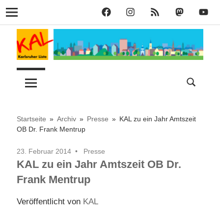
KAL
KAL
KAL
KAL
KAL
Navigation
auf
auf
RSS
bei
auf
Zum
Facebook
Instagram
Mastodon
YouT
Inhalt
springen
Lust
Karlsruher
auf
Stadt
Liste
–
Startseite
Archiv
Presse
KAL zu ein Jahr Amtszeit
OB Dr. Frank Mentrup
KAL
23. Februar 2014
Presse
KAL zu ein Jahr Amtszeit OB Dr.
Frank Mentrup
Veröffentlicht von
KAL