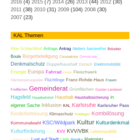
2016
(4)
2015
(7)
2014
(26)
2013
(44)
2012
(30)
2011
(38)
2010
(31)
2009
(104)
2008
(30)
2007
(23)
KAL Themen
Antrag
Alter Schlachthof
Anfrage
Ateliers
barrierefrei
Bolzplatz
Bürgerbeteiligung
Boule
Coronakrise
Demokratie
Denkmalschutz
Doppelhaushalt
Durlach
Elektromobilität
Energie
Europa
Fahrrad
Fleischwerk
Feste
Franz-Rohde-Haus
Flüchtlinge
Flächennutzungsplan
Frauen
Gemeinderat
Grünflächen
Freiflächen
Gustav-Landauer
Hagsfeld
Haushalt
in
Haushaltssicherung
Hauptbahnhof
Karlsruhe
Inklusion
eigener Sache
Karlsruher Pass
KAL
Kombilösung
Kinderbetreuung
Klimaschutz
Knielingen
Kultur
KSC/Wildpark
Kulturdenkmal
Kommunalwahl
Kulturförderung
KVV/VBK
KVV
Lebensqualität
Kunst
Lust auf Stadt
Lärm
Marktplatz
Lebensraum
Majolika