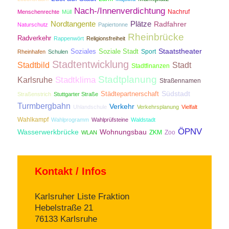
Nach-/Innenverdichtung
Nachruf
Menschenrechte
Müll
Nordtangente
Plätze
Radfahrer
Naturschutz
Papiertonne
Rheinbrücke
Radverkehr
Rappenwört
Religionsfreiheit
Staatstheater
Soziales
Soziale Stadt
Sport
Rheinhafen
Schulen
Stadtentwicklung
Stadtbild
Stadt
Stadtfinanzen
Stadtplanung
Stadtklima
Karlsruhe
Straßennamen
Südstadt
Städtepartnerschaft
Straßenstrich
Stuttgarter Straße
Turmbergbahn
Verkehr
Uhlandschule
Verkehrsplanung
Vielfalt
Wahlkampf
Wahlprogramm
Wahlprüfsteine
Waldstadt
ÖPNV
Wasserwerkbrücke
Wohnungsbau
ZKM
Zoo
WLAN
Kontakt / Infos
Karlsruher Liste Fraktion
Hebelstraße 21
76133 Karlsruhe