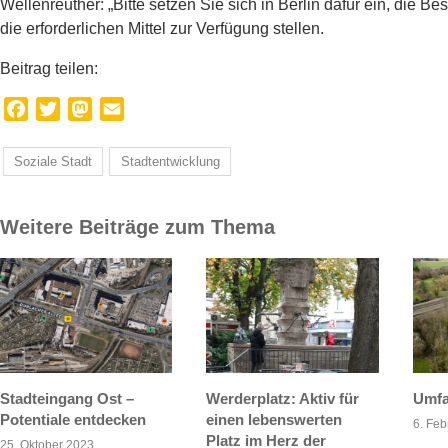
Wellenreuther: „Bitte setzen Sie sich in Berlin dafür ein, die Be
die erforderlichen Mittel zur Verfügung stellen.
Beitrag teilen:
Facebook
Twitter
Mastodon
Email
Soziale Stadt
Stadtentwicklung
Weitere Beiträge zum Thema
Stadteingang Ost –
Werderplatz: Aktiv für
Umfa
Potentiale entdecken
einen lebenswerten
6. Feb
Platz im Herz der
25. Oktober 2023