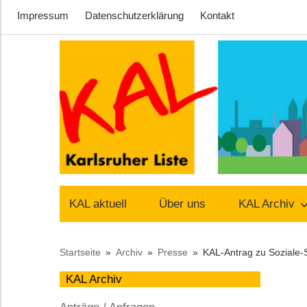
Impressum
Datenschutzerklärung
Kontakt
Zum
Inhalt
springen
Lust
Karlsruher
auf
KAL aktuell
Über uns
KAL Archiv
Stadt
Liste
Startseite
Archiv
Presse
KAL-Antrag zu Soziale-S
–
KAL Archiv