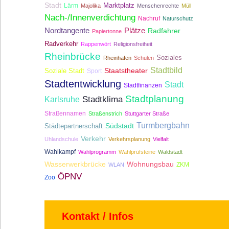
Stadt
Lärm
Marktplatz
Majolika
Menschenrechte
Müll
Nach-/Innenverdichtung
Nachruf
Naturschutz
Nordtangente
Plätze
Radfahrer
Papiertonne
Radverkehr
Rappenwört
Religionsfreiheit
Rheinbrücke
Soziales
Rheinhafen
Schulen
Stadtbild
Staatstheater
Soziale Stadt
Sport
Stadtentwicklung
Stadt
Stadtfinanzen
Stadtplanung
Stadtklima
Karlsruhe
Straßennamen
Straßenstrich
Stuttgarter Straße
Turmbergbahn
Südstadt
Städtepartnerschaft
Verkehr
Uhlandschule
Verkehrsplanung
Vielfalt
Wahlkampf
Wahlprogramm
Wahlprüfsteine
Waldstadt
Wasserwerkbrücke
Wohnungsbau
ZKM
WLAN
ÖPNV
Zoo
Kontakt / Infos