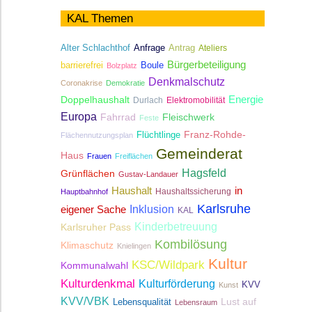
KAL Themen
Antrag
Alter Schlachthof
Anfrage
Ateliers
Bürgerbeteiligung
Boule
barrierefrei
Bolzplatz
Denkmalschutz
Coronakrise
Demokratie
Energie
Doppelhaushalt
Durlach
Elektromobilität
Europa
Fahrrad
Fleischwerk
Feste
Franz-Rohde-
Flüchtlinge
Flächennutzungsplan
Gemeinderat
Haus
Frauen
Freiflächen
Hagsfeld
Grünflächen
Gustav-Landauer
Haushalt
in
Haushaltssicherung
Hauptbahnhof
Karlsruhe
Inklusion
eigener Sache
KAL
Kinderbetreuung
Karlsruher Pass
Kombilösung
Klimaschutz
Knielingen
Kultur
KSC/Wildpark
Kommunalwahl
Kulturdenkmal
Kulturförderung
KVV
Kunst
KVV/VBK
Lebensqualität
Lust auf
Lebensraum