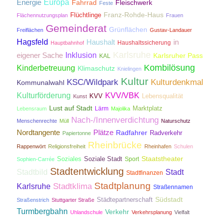
Energie
Europa
Fahrrad
Fleischwerk
Feste
Franz-Rohde-Haus
Flüchtlinge
Flächennutzungsplan
Frauen
Gemeinderat
Grünflächen
Freiflächen
Gustav-Landauer
Hagsfeld
Haushalt
in
Haushaltssicherung
Hauptbahnhof
Karlsruhe
Inklusion
eigener Sache
Karlsruher Pass
KAL
Kombilösung
Kinderbetreuung
Klimaschutz
Knielingen
Kultur
KSC/Wildpark
Kulturdenkmal
Kommunalwahl
Kulturförderung
KVV/VBK
KVV
Lebensqualität
Kunst
Lust auf Stadt
Lärm
Marktplatz
Lebensraum
Majolika
Nach-/Innenverdichtung
Menschenrechte
Müll
Naturschutz
Nordtangente
Plätze
Radfahrer
Radverkehr
Papiertonne
Rheinbrücke
Rappenwört
Religionsfreiheit
Rheinhafen
Schulen
Staatstheater
Soziales
Soziale Stadt
Sport
Sophien-Carrée
Stadtentwicklung
Stadtbild
Stadt
Stadtfinanzen
Stadtplanung
Stadtklima
Karlsruhe
Straßennamen
Südstadt
Städtepartnerschaft
Straßenstrich
Stuttgarter Straße
Turmbergbahn
Verkehr
Uhlandschule
Verkehrsplanung
Vielfalt