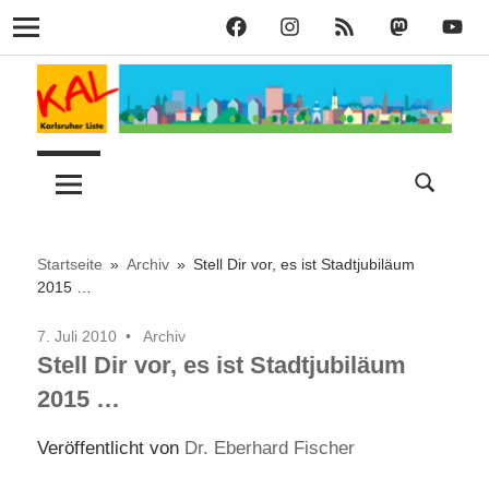
KAL
KAL
KAL
KAL
KAL
Navigation
auf
auf
RSS
bei
auf
Zum
Facebook
Instagram
Mastodon
YouT
Inhalt
springen
Lust
Karlsruher
auf
Stadt
Liste
–
Startseite
Archiv
Stell Dir vor, es ist Stadtjubiläum
2015 …
KAL
7. Juli 2010
Archiv
Stell Dir vor, es ist Stadtjubiläum
2015 …
Veröffentlicht von
Dr. Eberhard Fischer