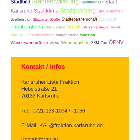
Stadtentwicklung
Stadtbild
Stadt
Stadtfinanzen
Stadtplanung
Stadtklima
Karlsruhe
Straßennamen
Südstadt
Städtepartnerschaft
Straßenstrich
Stuttgarter Straße
Turmbergbahn
Verkehr
Uhlandschule
Verkehrsplanung
Vielfalt
Wahlkampf
Wahlprogramm
Wahlprüfsteine
Waldstadt
ÖPNV
Wasserwerkbrücke
Wohnungsbau
ZKM
Zoo
WLAN
Kontakt / Infos
Karlsruher Liste Fraktion
Hebelstraße 21
76133 Karlsruhe
Tel.: 0721-133-1094 / -1066
E-Mail:
KAL@fraktion.karlsruhe.de
Kontaktformular