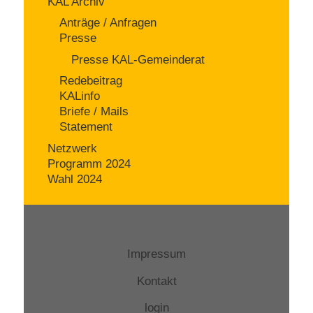
KAL Archiv
Anträge / Anfragen
Presse
Presse KAL-Gemeinderat
Redebeitrag
KALinfo
Briefe / Mails
Statement
Netzwerk
Programm 2024
Wahl 2024
Impressum
Kontakt
login