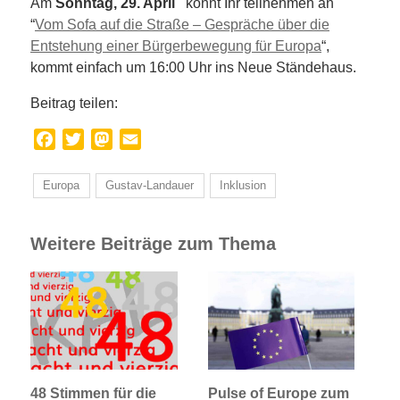
Am
Sonntag, 29. April
könnt Ihr teilnehmen an
“
Vom Sofa auf die Straße – Gespräche über die
Entstehung einer Bürgerbewegung für Europa
“,
kommt einfach um 16:00 Uhr ins Neue Ständehaus.
Beitrag teilen:
Facebook
Twitter
Mastodon
Email
Europa
Gustav-Landauer
Inklusion
Weitere Beiträge zum Thema
48 Stimmen für die
Pulse of Europe zum