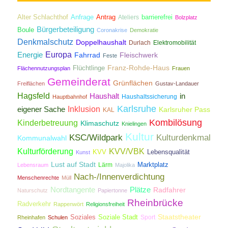
Antrag
Alter Schlachthof
Anfrage
Ateliers
barrierefrei
Bolzplatz
Bürgerbeteiligung
Boule
Coronakrise
Demokratie
Denkmalschutz
Doppelhaushalt
Durlach
Elektromobilität
Energie
Europa
Fahrrad
Fleischwerk
Feste
Franz-Rohde-Haus
Flüchtlinge
Flächennutzungsplan
Frauen
Gemeinderat
Grünflächen
Freiflächen
Gustav-Landauer
Hagsfeld
Haushalt
in
Haushaltssicherung
Hauptbahnhof
Karlsruhe
Inklusion
eigener Sache
Karlsruher Pass
KAL
Kombilösung
Kinderbetreuung
Klimaschutz
Knielingen
Kultur
KSC/Wildpark
Kulturdenkmal
Kommunalwahl
Kulturförderung
KVV/VBK
KVV
Lebensqualität
Kunst
Lust auf Stadt
Lärm
Marktplatz
Lebensraum
Majolika
Nach-/Innenverdichtung
Nachruf
Menschenrechte
Müll
Nordtangente
Plätze
Radfahrer
Naturschutz
Papiertonne
Rheinbrücke
Radverkehr
Rappenwört
Religionsfreiheit
Staatstheater
Soziales
Soziale Stadt
Sport
Rheinhafen
Schulen