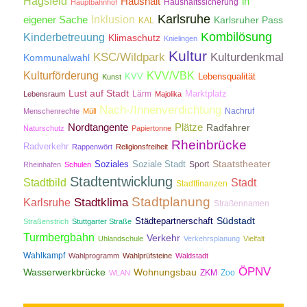
Hagsfeld
Haushalt
in
Haushaltssicherung
Hauptbahnhof
Karlsruhe
Inklusion
eigener Sache
Karlsruher Pass
KAL
Kombilösung
Kinderbetreuung
Klimaschutz
Knielingen
Kultur
KSC/Wildpark
Kulturdenkmal
Kommunalwahl
Kulturförderung
KVV/VBK
KVV
Lebensqualität
Kunst
Lust auf Stadt
Lärm
Marktplatz
Lebensraum
Majolika
Nach-/Innenverdichtung
Nachruf
Menschenrechte
Müll
Nordtangente
Plätze
Radfahrer
Naturschutz
Papiertonne
Rheinbrücke
Radverkehr
Rappenwört
Religionsfreiheit
Staatstheater
Soziales
Soziale Stadt
Sport
Rheinhafen
Schulen
Stadtentwicklung
Stadtbild
Stadt
Stadtfinanzen
Stadtplanung
Stadtklima
Karlsruhe
Straßennamen
Südstadt
Städtepartnerschaft
Straßenstrich
Stuttgarter Straße
Turmbergbahn
Verkehr
Uhlandschule
Verkehrsplanung
Vielfalt
Wahlkampf
Wahlprogramm
Wahlprüfsteine
Waldstadt
ÖPNV
Wasserwerkbrücke
Wohnungsbau
ZKM
Zoo
WLAN