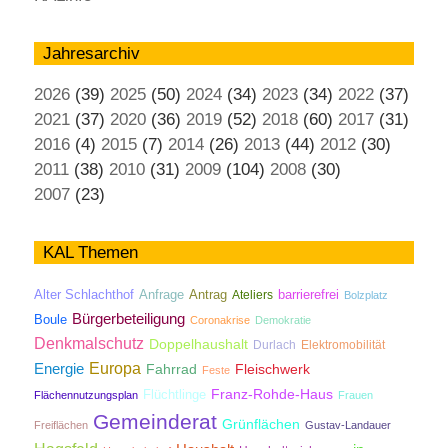
Jahresarchiv
2026
(39)
2025
(50)
2024
(34)
2023
(34)
2022
(37)
2021
(37)
2020
(36)
2019
(52)
2018
(60)
2017
(31)
2016
(4)
2015
(7)
2014
(26)
2013
(44)
2012
(30)
2011
(38)
2010
(31)
2009
(104)
2008
(30)
2007
(23)
KAL Themen
Antrag
Alter Schlachthof
Anfrage
Ateliers
barrierefrei
Bolzplatz
Bürgerbeteiligung
Boule
Coronakrise
Demokratie
Denkmalschutz
Doppelhaushalt
Durlach
Elektromobilität
Energie
Europa
Fahrrad
Fleischwerk
Feste
Franz-Rohde-Haus
Flüchtlinge
Flächennutzungsplan
Frauen
Gemeinderat
Grünflächen
Freiflächen
Gustav-Landauer