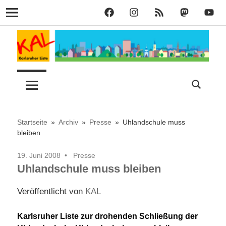
KAL
KAL
KAL
KAL
KAL
Navigation
auf
auf
RSS
bei
auf
Zum
Facebook
Instagram
Mastodon
YouT
Inhalt
springen
Lust
Karlsruher
auf
Stadt
Liste
–
Startseite
Archiv
Presse
Uhlandschule muss
bleiben
KAL
19. Juni 2008
Presse
Uhlandschule muss bleiben
Veröffentlicht von
KAL
Karlsruher Liste zur drohenden Schließung der