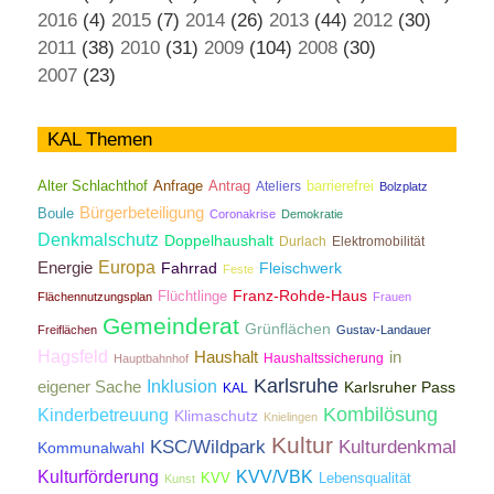
2016
(4)
2015
(7)
2014
(26)
2013
(44)
2012
(30)
2011
(38)
2010
(31)
2009
(104)
2008
(30)
2007
(23)
KAL Themen
Antrag
Alter Schlachthof
Anfrage
Ateliers
barrierefrei
Bolzplatz
Bürgerbeteiligung
Boule
Coronakrise
Demokratie
Denkmalschutz
Doppelhaushalt
Durlach
Elektromobilität
Energie
Europa
Fahrrad
Fleischwerk
Feste
Franz-Rohde-Haus
Flüchtlinge
Flächennutzungsplan
Frauen
Gemeinderat
Grünflächen
Freiflächen
Gustav-Landauer
Hagsfeld
Haushalt
in
Haushaltssicherung
Hauptbahnhof
Karlsruhe
Inklusion
eigener Sache
Karlsruher Pass
KAL
Kombilösung
Kinderbetreuung
Klimaschutz
Knielingen
Kultur
KSC/Wildpark
Kulturdenkmal
Kommunalwahl
Kulturförderung
KVV/VBK
KVV
Lebensqualität
Kunst