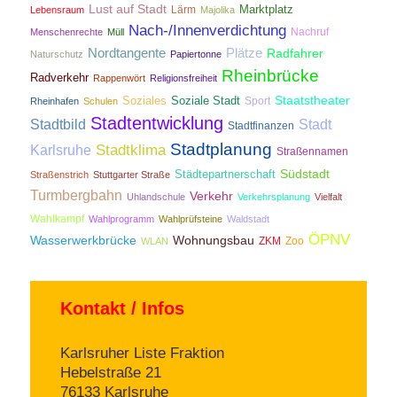
Lust auf Stadt
Lärm
Marktplatz
Lebensraum
Majolika
Nach-/Innenverdichtung
Nachruf
Menschenrechte
Müll
Nordtangente
Plätze
Radfahrer
Naturschutz
Papiertonne
Rheinbrücke
Radverkehr
Rappenwört
Religionsfreiheit
Staatstheater
Soziales
Soziale Stadt
Sport
Rheinhafen
Schulen
Stadtentwicklung
Stadtbild
Stadt
Stadtfinanzen
Stadtplanung
Stadtklima
Karlsruhe
Straßennamen
Südstadt
Städtepartnerschaft
Straßenstrich
Stuttgarter Straße
Turmbergbahn
Verkehr
Uhlandschule
Verkehrsplanung
Vielfalt
Wahlkampf
Wahlprogramm
Wahlprüfsteine
Waldstadt
ÖPNV
Wasserwerkbrücke
Wohnungsbau
ZKM
Zoo
WLAN
Kontakt / Infos
Karlsruher Liste Fraktion
Hebelstraße 21
76133 Karlsruhe