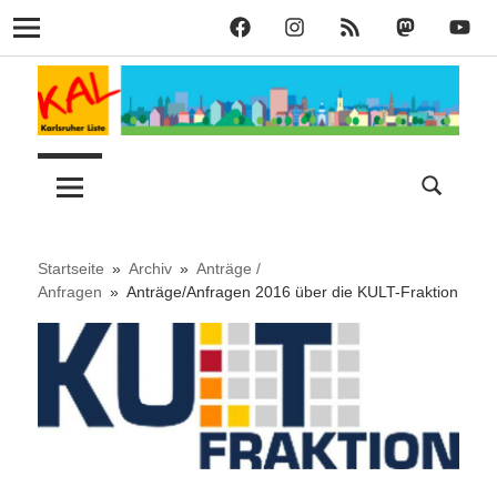
KAL
KAL
KAL
KAL
KAL
Navigation
auf
auf
RSS
bei
auf
Zum
Facebook
Instagram
Mastodon
YouT
Inhalt
springen
Lust
Karlsruher
auf
Stadt
Liste
–
Startseite
Archiv
Anträge /
Anfragen
Anträge/Anfragen 2016 über die KULT-Fraktion
KAL