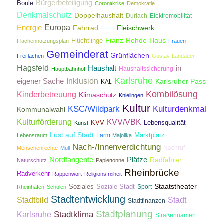
Bürgerbeteiligung
Boule
Coronakrise
Demokratie
Denkmalschutz
Doppelhaushalt
Durlach
Elektromobilität
Energie
Europa
Fahrrad
Fleischwerk
Feste
Franz-Rohde-Haus
Flüchtlinge
Flächennutzungsplan
Frauen
Gemeinderat
Grünflächen
Freiflächen
Gustav-Landauer
Hagsfeld
Haushalt
in
Haushaltssicherung
Hauptbahnhof
Karlsruhe
Inklusion
eigener Sache
Karlsruher Pass
KAL
Kombilösung
Kinderbetreuung
Klimaschutz
Knielingen
Kultur
KSC/Wildpark
Kulturdenkmal
Kommunalwahl
Kulturförderung
KVV/VBK
KVV
Lebensqualität
Kunst
Lust auf Stadt
Lärm
Marktplatz
Lebensraum
Majolika
Nach-/Innenverdichtung
Nachruf
Menschenrechte
Müll
Nordtangente
Plätze
Radfahrer
Naturschutz
Papiertonne
Rheinbrücke
Radverkehr
Rappenwört
Religionsfreiheit
Staatstheater
Soziales
Soziale Stadt
Sport
Rheinhafen
Schulen
Stadtentwicklung
Stadtbild
Stadt
Stadtfinanzen
Stadtplanung
Stadtklima
Karlsruhe
Straßennamen