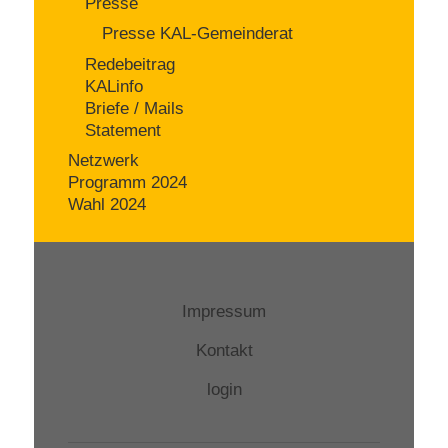
Presse
Presse KAL-Gemeinderat
Redebeitrag
KALinfo
Briefe / Mails
Statement
Netzwerk
Programm 2024
Wahl 2024
Impressum
Kontakt
login