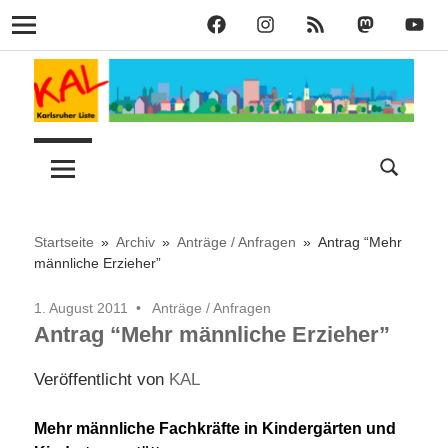
KAL
KAL
KAL
KAL
KAL
Navigation
auf
auf
RSS
bei
auf
Zum
Facebook
Instagram
Mastodon
YouT
Inhalt
springen
Lust
Karlsruher
auf
Stadt
Liste
–
Startseite
Archiv
Anträge / Anfragen
Antrag “Mehr
männliche Erzieher”
KAL
1. August 2011
Anträge / Anfragen
Antrag “Mehr männliche Erzieher”
Veröffentlicht von
KAL
Mehr männliche Fachkräfte in Kindergärten und