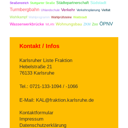
Südstadt
Städtepartnerschaft
Straßenstrich
Stuttgarter Straße
Turmbergbahn
Verkehr
Uhlandschule
Verkehrsplanung
Vielfalt
Wahlkampf
Wahlprogramm
Wahlprüfsteine
Waldstadt
ÖPNV
Wasserwerkbrücke
Wohnungsbau
ZKM
Zoo
WLAN
Kontakt / Infos
Karlsruher Liste Fraktion
Hebelstraße 21
76133 Karlsruhe
Tel.: 0721-133-1094 / -1066
E-Mail:
KAL@fraktion.karlsruhe.de
Kontaktformular
Impressum
Datenschutzerklärung