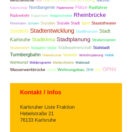
Nachruf
Menschenrechte
Müll
Nordtangente
Plätze
Radfahrer
Naturschutz
Papiertonne
Rheinbrücke
Radverkehr
Rappenwört
Religionsfreiheit
Staatstheater
Soziales
Soziale Stadt
Sport
Rheinhafen
Schulen
Stadtentwicklung
Stadtbild
Stadt
Stadtfinanzen
Stadtplanung
Stadtklima
Karlsruhe
Straßennamen
Südstadt
Städtepartnerschaft
Straßenstrich
Stuttgarter Straße
Turmbergbahn
Verkehr
Uhlandschule
Verkehrsplanung
Vielfalt
Wahlkampf
Wahlprogramm
Wahlprüfsteine
Waldstadt
ÖPNV
Wasserwerkbrücke
Wohnungsbau
ZKM
Zoo
WLAN
Kontakt / Infos
Karlsruher Liste Fraktion
Hebelstraße 21
76133 Karlsruhe