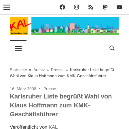
KAL
KAL
KAL
KAL
KAL
Navigation
auf
auf
RSS
bei
auf
Zum
Facebook
Instagram
Mastodon
YouT
Inhalt
springen
Lust
Karlsruher
auf
Stadt
Liste
–
Startseite
Archiv
Presse
Karlsruher Liste begrüßt
Wahl von Klaus Hoffmann zum KMK-Geschäftsführer
KAL
16. März 2008
Presse
Karlsruher Liste begrüßt Wahl von
Klaus Hoffmann zum KMK-
Geschäftsführer
Veröffentlicht von
KAL