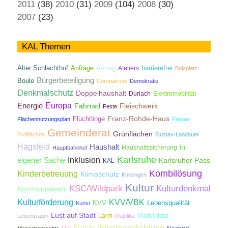
2011
(38)
2010
(31)
2009
(104)
2008
(30)
2007
(23)
KAL Themen
Antrag
Alter Schlachthof
Anfrage
Ateliers
barrierefrei
Bolzplatz
Bürgerbeteiligung
Boule
Coronakrise
Demokratie
Denkmalschutz
Doppelhaushalt
Durlach
Elektromobilität
Energie
Europa
Fahrrad
Fleischwerk
Feste
Franz-Rohde-Haus
Flüchtlinge
Flächennutzungsplan
Frauen
Gemeinderat
Grünflächen
Freiflächen
Gustav-Landauer
Hagsfeld
Haushalt
in
Haushaltssicherung
Hauptbahnhof
Karlsruhe
Inklusion
eigener Sache
Karlsruher Pass
KAL
Kombilösung
Kinderbetreuung
Klimaschutz
Knielingen
Kultur
KSC/Wildpark
Kulturdenkmal
Kommunalwahl
Kulturförderung
KVV/VBK
KVV
Lebensqualität
Kunst
Lust auf Stadt
Lärm
Marktplatz
Lebensraum
Majolika
Nach-/Innenverdichtung