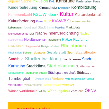
Karlsruhe
Inklusion
eigener Sache
Karlsruher Pass
KAL
Kombilösung
Kinderbetreuung
Klimaschutz
Knielingen
Kultur
KSC/Wildpark
Kulturdenkmal
Kommunalwahl
Kulturförderung
KVV/VBK
KVV
Lebensqualität
Kunst
Lust auf Stadt
Lärm
Marktplatz
Lebensraum
Majolika
Nach-/Innenverdichtung
Nachruf
Menschenrechte
Müll
Nordtangente
Plätze
Radfahrer
Naturschutz
Papiertonne
Rheinbrücke
Radverkehr
Rappenwört
Religionsfreiheit
Staatstheater
Soziales
Soziale Stadt
Sport
Rheinhafen
Schulen
Stadtentwicklung
Stadtbild
Stadt
Stadtfinanzen
Stadtplanung
Stadtklima
Karlsruhe
Straßennamen
Südstadt
Städtepartnerschaft
Straßenstrich
Stuttgarter Straße
Turmbergbahn
Verkehr
Uhlandschule
Verkehrsplanung
Vielfalt
Wahlkampf
Wahlprogramm
Wahlprüfsteine
Waldstadt
ÖPNV
Wasserwerkbrücke
Wohnungsbau
ZKM
Zoo
WLAN