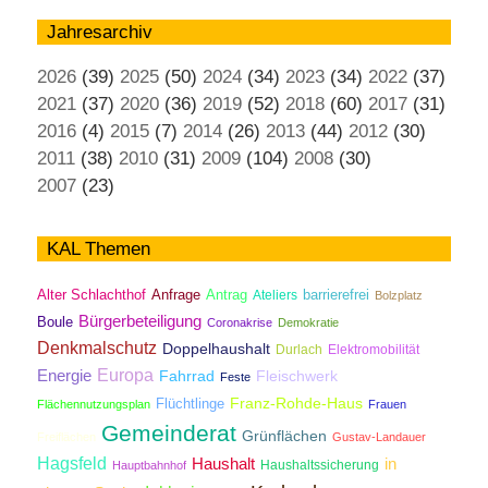
Jahresarchiv
2026
(39)
2025
(50)
2024
(34)
2023
(34)
2022
(37)
2021
(37)
2020
(36)
2019
(52)
2018
(60)
2017
(31)
2016
(4)
2015
(7)
2014
(26)
2013
(44)
2012
(30)
2011
(38)
2010
(31)
2009
(104)
2008
(30)
2007
(23)
KAL Themen
Antrag
Alter Schlachthof
Anfrage
Ateliers
barrierefrei
Bolzplatz
Bürgerbeteiligung
Boule
Coronakrise
Demokratie
Denkmalschutz
Doppelhaushalt
Durlach
Elektromobilität
Energie
Europa
Fahrrad
Fleischwerk
Feste
Franz-Rohde-Haus
Flüchtlinge
Flächennutzungsplan
Frauen
Gemeinderat
Grünflächen
Freiflächen
Gustav-Landauer
Hagsfeld
Haushalt
in
Haushaltssicherung
Hauptbahnhof