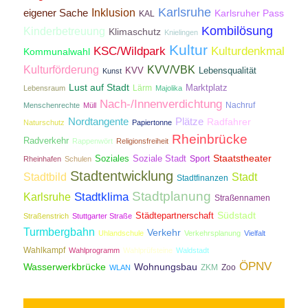
Karlsruhe
Inklusion
eigener Sache
Karlsruher Pass
KAL
Kombilösung
Kinderbetreuung
Klimaschutz
Knielingen
Kultur
KSC/Wildpark
Kulturdenkmal
Kommunalwahl
Kulturförderung
KVV/VBK
KVV
Lebensqualität
Kunst
Lust auf Stadt
Lärm
Marktplatz
Lebensraum
Majolika
Nach-/Innenverdichtung
Nachruf
Menschenrechte
Müll
Nordtangente
Plätze
Radfahrer
Naturschutz
Papiertonne
Rheinbrücke
Radverkehr
Rappenwört
Religionsfreiheit
Staatstheater
Soziales
Soziale Stadt
Sport
Rheinhafen
Schulen
Stadtentwicklung
Stadtbild
Stadt
Stadtfinanzen
Stadtplanung
Stadtklima
Karlsruhe
Straßennamen
Südstadt
Städtepartnerschaft
Straßenstrich
Stuttgarter Straße
Turmbergbahn
Verkehr
Uhlandschule
Verkehrsplanung
Vielfalt
Wahlkampf
Wahlprogramm
Wahlprüfsteine
Waldstadt
ÖPNV
Wasserwerkbrücke
Wohnungsbau
ZKM
Zoo
WLAN