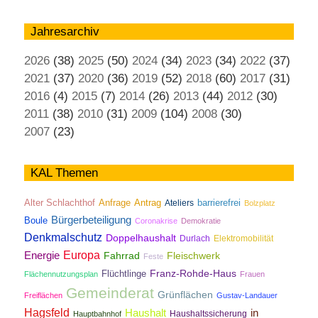
Jahresarchiv
2026
(38)
2025
(50)
2024
(34)
2023
(34)
2022
(37)
2021
(37)
2020
(36)
2019
(52)
2018
(60)
2017
(31)
2016
(4)
2015
(7)
2014
(26)
2013
(44)
2012
(30)
2011
(38)
2010
(31)
2009
(104)
2008
(30)
2007
(23)
KAL Themen
Antrag
Alter Schlachthof
Anfrage
Ateliers
barrierefrei
Bolzplatz
Bürgerbeteiligung
Boule
Coronakrise
Demokratie
Denkmalschutz
Doppelhaushalt
Durlach
Elektromobilität
Energie
Europa
Fahrrad
Fleischwerk
Feste
Franz-Rohde-Haus
Flüchtlinge
Flächennutzungsplan
Frauen
Gemeinderat
Grünflächen
Freiflächen
Gustav-Landauer
Hagsfeld
Haushalt
in
Haushaltssicherung
Hauptbahnhof